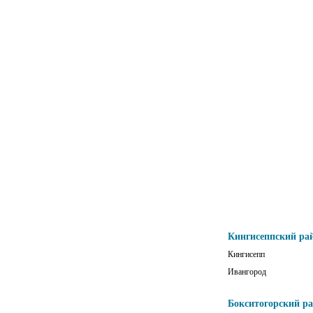
Кингисеппский ра
Кингисепп
Ивангород
Бокситогорский р