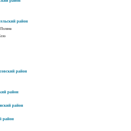
ский район
сельский район
 Поляна
Село
совский район
кий район
нский район
й район