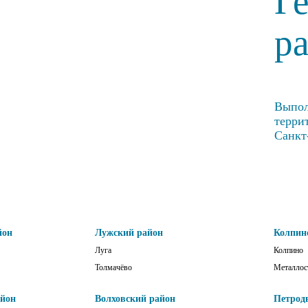
Г
р
Выпол
терри
Санкт
йон
Лужский район
Колпин
Луга
Колпино
Толмачёво
Металлос
айон
Волховский район
Петрод