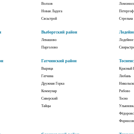
Волхов
Ломонос
Новая Ладога
Петергоф
Сясьстрой
Стрельна
н
Выборгский район
Лодейн
Левашово
Лодейное
Парголово
Свирьстр
он
Гатчинский район
Тоснен
Вырица
Красный 
Гатчина
Любань
Дружная Горка
Никольск
Коммунар
Рябово
Сиверский
Тосно
Тайцы
Ульяновк
Фёдоровс
Форносов