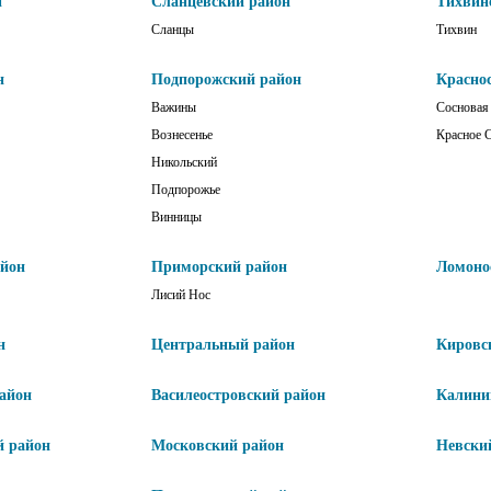
н
Сланцевский район
Тихвин
Сланцы
Тихвин
н
Подпорожский район
Красно
Важины
Сосновая
Вознесенье
Красное 
Никольский
Подпорожье
Винницы
айон
Приморский район
Ломоно
Лисий Нос
н
Центральный район
Кировс
айон
Василеостровский район
Калини
й район
Московский район
Невски