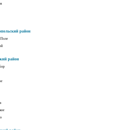
ов
опольский район
 Поле
ой
ский район
Бор
ое
а
кое
о