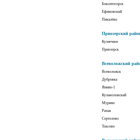
Бокситогорск
Ефимовский
Пикалёво
Приозерский райо
Кузнечное
Приозерск
Всеволожский рай
Всеволожск
Дубровка
Янино-1
Кузьмоловский
Мурино
Рахья
Сертолово
Токсово