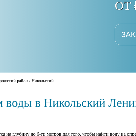
ОТ 
ЗАК
рожский район
/
Никольский
м воды в Никольский Лени
тся на глубину до 6-ти метров для того, чтобы найти воду на о