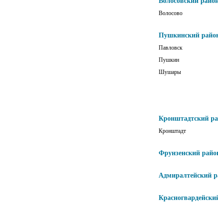
Волосовский райо
Волосово
Пушкинский райо
Павловск
Пушкин
Шушары
Кронштадтский р
Кронштадт
Фрунзенский райо
Адмиралтейский р
Красногвардейски