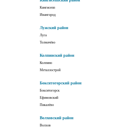
Кингисеппский район
Кингисепп
Ивангород
Лужский район
Луга
Толмачёво
Колпинский район
Колпино
Металлострой
Бокситогорский район
Бокситогорск
Ефимовский
Пикалёво
Волховский район
Волхов