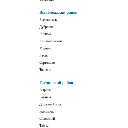
Всеволожский район
Всеволожск
Дубровка
Янино-1
Кузьмоловский
Мурино
Рахья
Сертолово
Токсово
Гатчинский район
Вырица
Гатчина
Дружная Горка
Коммунар
Сиверский
Тайцы