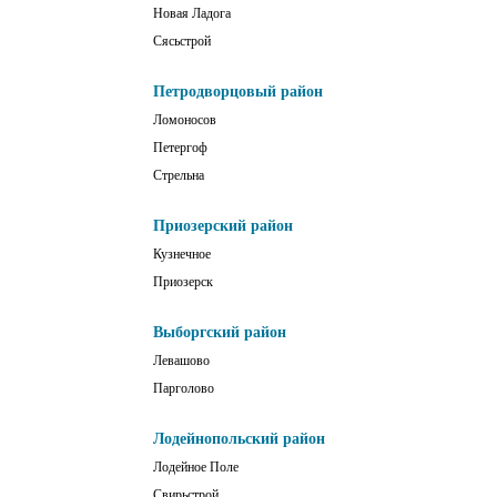
Новая Ладога
Сясьстрой
Петродворцовый район
Ломоносов
Петергоф
Стрельна
Приозерский район
Кузнечное
Приозерск
Выборгский район
Левашово
Парголово
Лодейнопольский район
Лодейное Поле
Свирьстрой