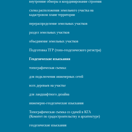
внутренние обмеры и координирование строения
схема расположения земельного участка на
кадастровом плане территории
перераспределение земельных участков
раздел земельных участков
объединение земельных участков
Подготовка ТГР (топо-геодезического регистра)
Геодезические изыскания
топографическая съемка:
для подключения инженерных сетей
всех деревьев на участке
для ландшафтного дизайна
инженерно-геодезические изыскания
Топографическая съемка со сдачей в КГА
(Комитет по градостроительству и архитектуре)
геодезические изыскания