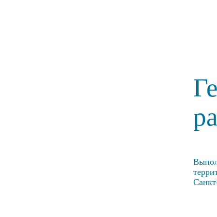
Г
р
Выпол
терри
Санкт