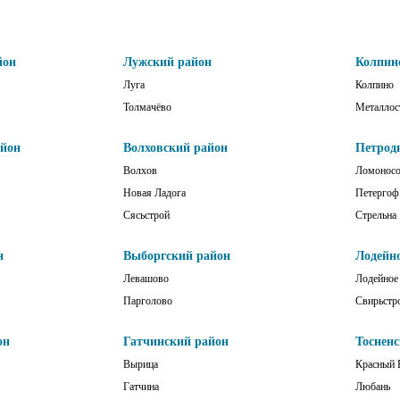
йон
Лужский район
Колпин
Луга
Колпино
Толмачёво
Металлос
айон
Волховский район
Петрод
Волхов
Ломонос
Новая Ладога
Петергоф
Сясьстрой
Стрельна
н
Выборгский район
Лодейн
Левашово
Лодейное
Парголово
Свирьстр
он
Гатчинский район
Тоснен
Вырица
Красный 
Гатчина
Любань