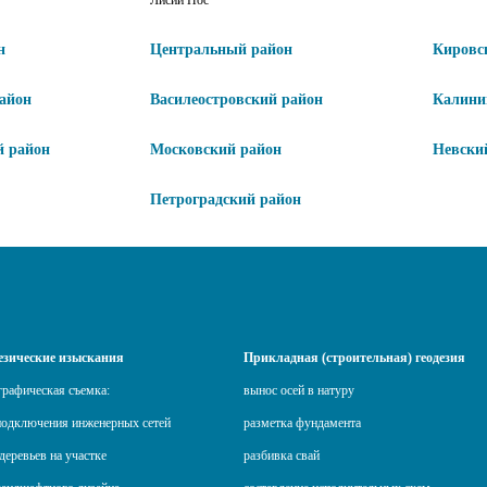
Лисий Нос
н
Центральный район
Кировс
айон
Василеостровский район
Калини
й район
Московский район
Невски
Петроградский район
езические изыскания
Прикладная (строительная) геодезия
графическая съемка:
вынос осей в натуру
подключения инженерных сетей
разметка фундамента
деревьев на участке
разбивка свай