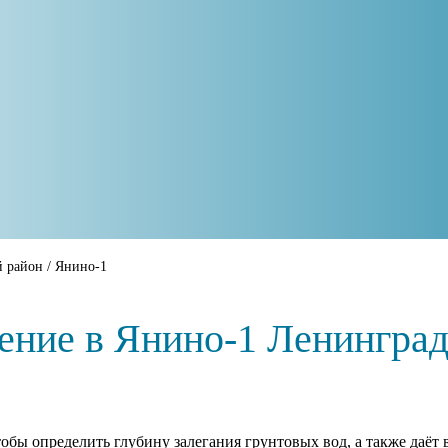
й район
/
Янино-1
ение в Янино-1 Ленинград
обы определить глубину залегания грунтовых вод, а также даёт 