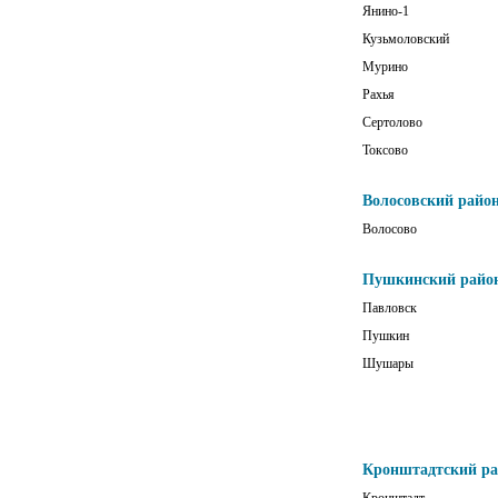
Янино-1
Кузьмоловский
Мурино
Рахья
Сертолово
Токсово
Волосовский райо
Волосово
Пушкинский райо
Павловск
Пушкин
Шушары
Кронштадтский р