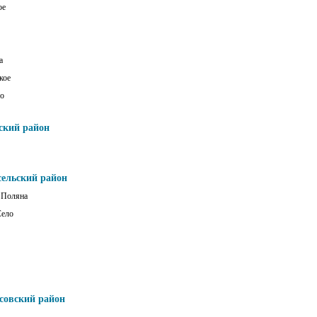
ое
а
кое
о
ский район
сельский район
 Поляна
Село
совский район