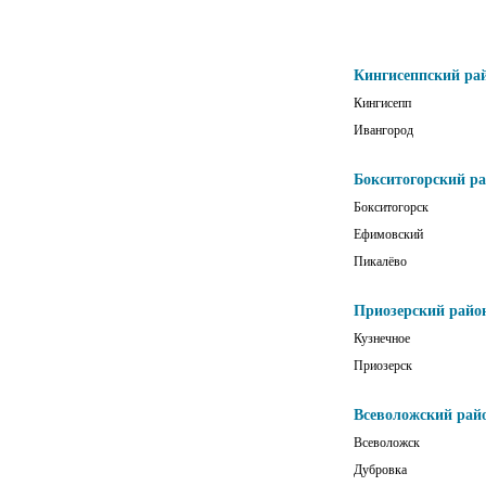
Кингисеппский ра
Кингисепп
Ивангород
Бокситогорский р
Бокситогорск
Ефимовский
Пикалёво
Приозерский райо
Кузнечное
Приозерск
Всеволожский рай
Всеволожск
Дубровка