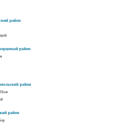
ский район
трой
ворцовый район
ов
опольский район
 Поле
ой
ский район
Бор