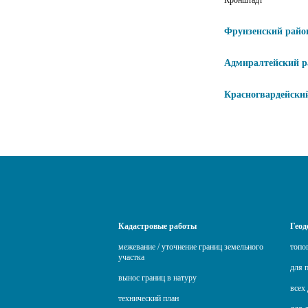
Кронштадт
Фрунзенский райо
Адмиралтейский р
Красногвардейски
Кадастровые работы
Геод
межевание / уточнение границ земельного
топо
участка
для 
вынос границ в натуру
всех 
технический план