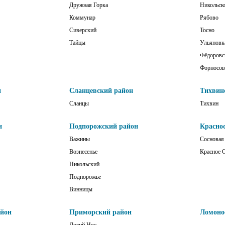
Дружная Горка
Никольск
Коммунар
Рябово
Сиверский
Тосно
Тайцы
Ульяновк
Фёдоровс
Форносов
н
Сланцевский район
Тихвин
Сланцы
Тихвин
н
Подпорожский район
Красно
Важины
Сосновая
Вознесенье
Красное 
Никольский
Подпорожье
Винницы
айон
Приморский район
Ломоно