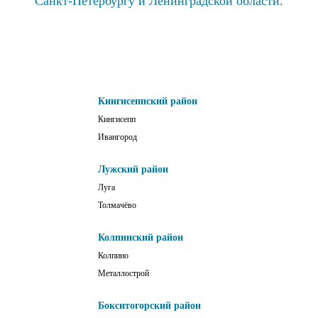
Санкт-Петербургу и Ленинградской области.
Кингисеппский район
Кингисепп
Ивангород
Лужский район
Луга
Толмачёво
Колпинский район
Колпино
Металлострой
Бокситогорский район