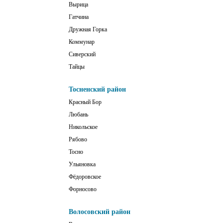
Вырица
Гатчина
Дружная Горка
Коммунар
Сиверский
Тайцы
Тосненский район
Красный Бор
Любань
Никольское
Рябово
Тосно
Ульяновка
Фёдоровское
Форносово
Волосовский район