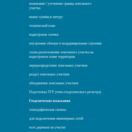
межевание / уточнение границ земельного
участка
вынос границ в натуру
технический план
кадастровая съемка
внутренние обмеры и координирование строения
схема расположения земельного участка на
кадастровом плане территории
перераспределение земельных участков
раздел земельных участков
объединение земельных участков
Подготовка ТГР (топо-геодезического регистра)
Геодезические изыскания
топографическая съемка:
для подключения инженерных сетей
всех деревьев на участке