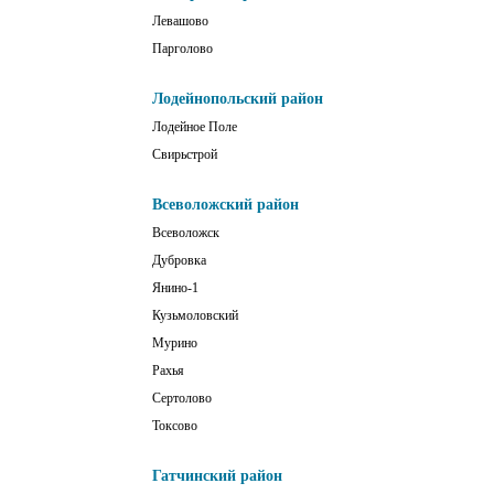
Левашово
Парголово
Лодейнопольский район
Лодейное Поле
Свирьстрой
Всеволожский район
Всеволожск
Дубровка
Янино-1
Кузьмоловский
Мурино
Рахья
Сертолово
Токсово
Гатчинский район