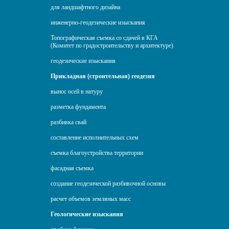
для ландшафтного дизайна
инженерно-геодезические изыскания
Топографическая съемка со сдачей в КГА
(Комитет по градостроительству и архитектуре)
геодезические изыскания
Прикладная (строительная) геодезия
вынос осей в натуру
разметка фундамента
разбивка свай
составление исполнительных схем
съемка благоустройства территории
фасадная съемка
создание геодезической разбивочной основы
расчет объемов земляных масс
Геологические изыскания