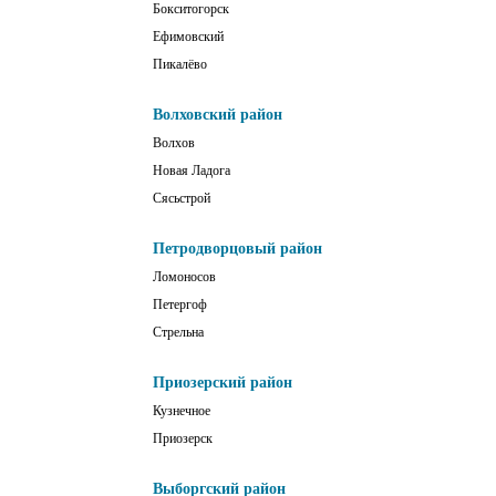
Бокситогорск
Ефимовский
Пикалёво
Волховский район
Волхов
Новая Ладога
Сясьстрой
Петродворцовый район
Ломоносов
Петергоф
Стрельна
Приозерский район
Кузнечное
Приозерск
Выборгский район