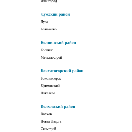
Ивангород
Лужский район
Луга
Толмачёво
Колпинский район
Колпино
Металлострой
Бокситогорский район
Бокситогорск
Ефимовский
Пикалёво
Волховский район
Волхов
Новая Ладога
Сясьстрой