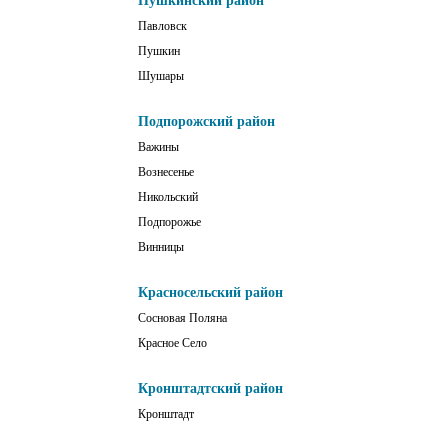
Пушкинский район
Павловск
Пушкин
Шушары
Подпорожский район
Важины
Вознесенье
Никольский
Подпорожье
Винницы
Красносельский район
Сосновая Поляна
Красное Село
Кронштадтский район
Кронштадт