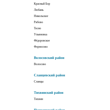
Красный Бор
Любань
Никольское
Рябово
Тосно
Ульяновка
Фёдоровское
Форносово
Волосовский район
Волосово
Сланцевский район
Сланцы
Тихвинский район
Тихвин