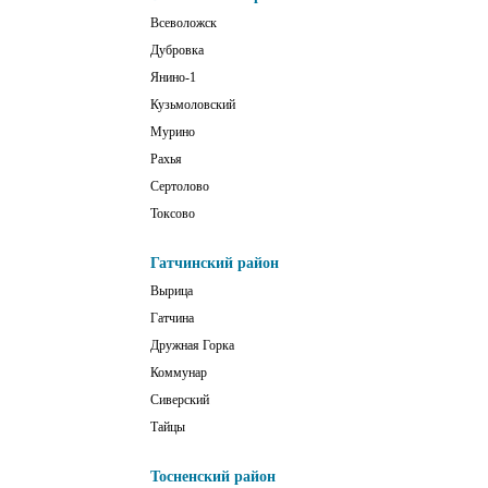
Всеволожск
Дубровка
Янино-1
Кузьмоловский
Мурино
Рахья
Сертолово
Токсово
Гатчинский район
Вырица
Гатчина
Дружная Горка
Коммунар
Сиверский
Тайцы
Тосненский район