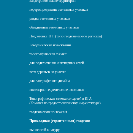
кадастровом плане территории
перераспределение земельных участков
раздел земельных участков
объединение земельных участков
Подготовка ТГР (топо-геодезического регистра)
Геодезические изыскания
топографическая съемка:
для подключения инженерных сетей
всех деревьев на участке
для ландшафтного дизайна
инженерно-геодезические изыскания
Топографическая съемка со сдачей в КГА
(Комитет по градостроительству и архитектуре)
геодезические изыскания
Прикладная (строительная) геодезия
вынос осей в натуру