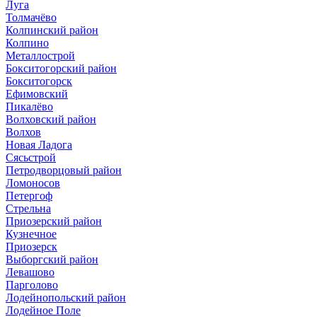
Луга
Толмачёво
Колпинский район
Колпино
Металлострой
Бокситогорский район
Бокситогорск
Ефимовский
Пикалёво
Волховский район
Волхов
Новая Ладога
Сясьстрой
Петродворцовый район
Ломоносов
Петергоф
Стрельна
Приозерский район
Кузнечное
Приозерск
Выборгский район
Левашово
Парголово
Лодейнопольский район
Лодейное Поле