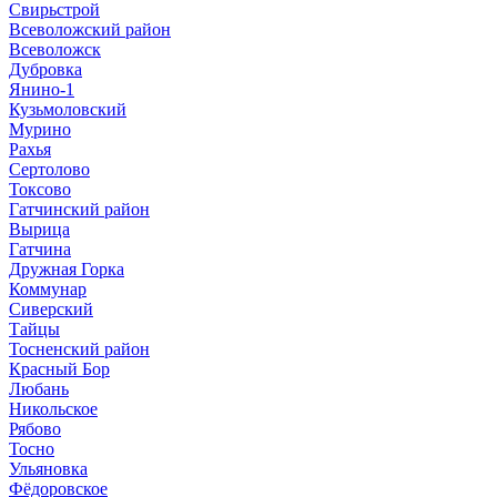
Свирьстрой
Всеволожский район
Всеволожск
Дубровка
Янино-1
Кузьмоловский
Мурино
Рахья
Сертолово
Токсово
Гатчинский район
Вырица
Гатчина
Дружная Горка
Коммунар
Сиверский
Тайцы
Тосненский район
Красный Бор
Любань
Никольское
Рябово
Тосно
Ульяновка
Фёдоровское