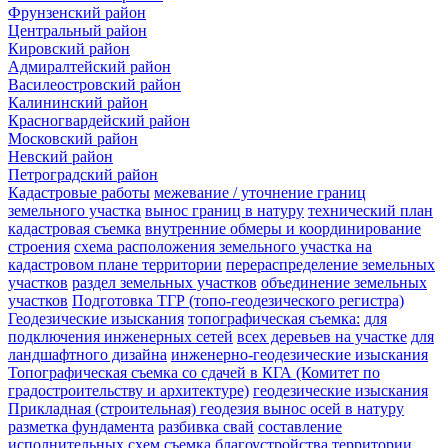
Фрунзенский район
Центральный район
Кировский район
Адмиралтейский район
Василеостровский район
Калининский район
Красногвардейский район
Московский район
Невский район
Петроградский район
Кадастровые работы
межевание / уточнение границ
земельного участка
вынос границ в натуру
технический план
кадастровая съемка
внутренние обмеры и координирование
строения
схема расположения земельного участка на
кадастровом плане территории
перераспределение земельных
участков
раздел земельных участков
объединение земельных
участков
Подготовка ТГР (топо-геодезического регистра)
Геодезические изыскания
топографическая съемка:
для
подключения инженерных сетей
всех деревьев на участке
для
ландшафтного дизайна
инженерно-геодезические изыскания
Топографическая съемка со сдачей в КГА (Комитет по
градостроительству и архитектуре)
геодезические изыскания
Прикладная (строительная) геодезия
вынос осей в натуру
разметка фундамента
разбивка свай
составление
исполнительных схем
съемка благоустройства территории