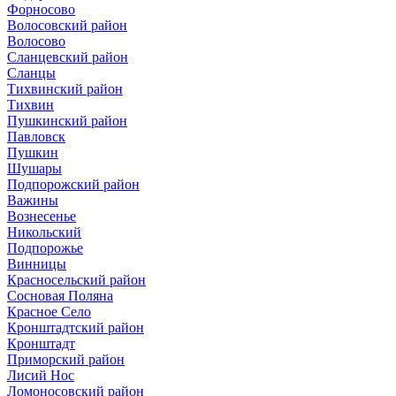
Форносово
Волосовский район
Волосово
Сланцевский район
Сланцы
Тихвинский район
Тихвин
Пушкинский район
Павловск
Пушкин
Шушары
Подпорожский район
Важины
Вознесенье
Никольский
Подпорожье
Винницы
Красносельский район
Сосновая Поляна
Красное Село
Кронштадтский район
Кронштадт
Приморский район
Лисий Нос
Ломоносовский район