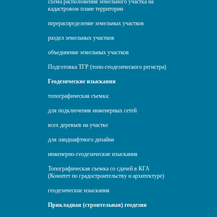
схема расположения земельного участка на
кадастровом плане территории
перераспределение земельных участков
раздел земельных участков
объединение земельных участков
Подготовка ТГР (топо-геодезического регистра)
Геодезические изыскания
топографическая съемка:
для подключения инженерных сетей
всех деревьев на участке
для ландшафтного дизайна
инженерно-геодезические изыскания
Топографическая съемка со сдачей в КГА
(Комитет по градостроительству и архитектуре)
геодезические изыскания
Прикладная (строительная) геодезия