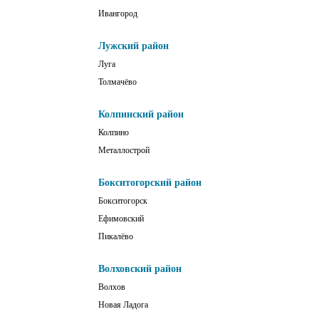
Ивангород
Лужский район
Луга
Толмачёво
Колпинский район
Колпино
Металлострой
Бокситогорский район
Бокситогорск
Ефимовский
Пикалёво
Волховский район
Волхов
Новая Ладога