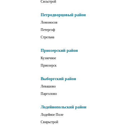
Сясьстрой
Петродворцовый район
Ломоносов
Петергоф
Стрельна
Приозерский район
Кузнечное
Приозерск
Выборгский район
Левашово
Парголово
Лодейнопольский район
Лодейное Поле
Свирьстрой