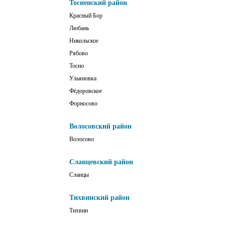
Тосненский район
Красный Бор
Любань
Никольское
Рябово
Тосно
Ульяновка
Фёдоровское
Форносово
Волосовский район
Волосово
Сланцевский район
Сланцы
Тихвинский район
Тихвин