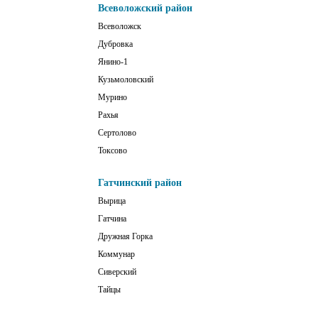
Всеволожский район
Всеволожск
Дубровка
Янино-1
Кузьмоловский
Мурино
Рахья
Сертолово
Токсово
Гатчинский район
Вырица
Гатчина
Дружная Горка
Коммунар
Сиверский
Тайцы