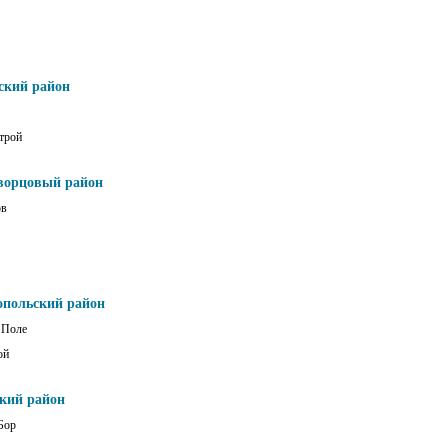
ский район
трой
ворцовый район
ов
опольский район
 Поле
ой
ский район
Бор