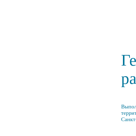
Г
р
Выпол
терри
Санкт