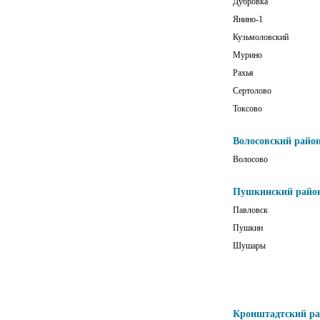
Дубровка
Янино-1
Кузьмоловский
Мурино
Рахья
Сертолово
Токсово
Волосовский райо
Волосово
Пушкинский райо
Павловск
Пушкин
Шушары
Кронштадтский р