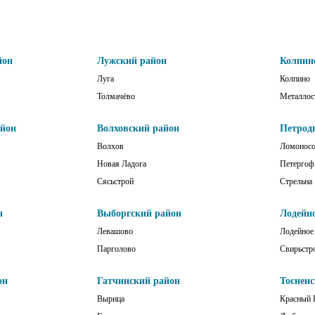
йон
Лужский район
Колпин
Луга
Колпино
Толмачёво
Металлос
айон
Волховский район
Петрод
Волхов
Ломонос
Новая Ладога
Петергоф
Сясьстрой
Стрельна
н
Выборгский район
Лодейн
Левашово
Лодейное
Парголово
Свирьстр
он
Гатчинский район
Тоснен
Вырица
Красный 