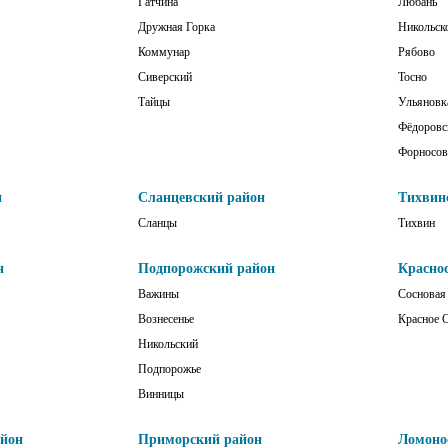
Гатчина
Любань
Дружная Горка
Никольск
Коммунар
Рябово
Сиверский
Тосно
Тайцы
Ульяновк
Фёдоровс
Форносов
н
Сланцевский район
Тихвин
Сланцы
Тихвин
н
Подпорожский район
Красно
Важины
Сосновая
Вознесенье
Красное 
Никольский
Подпорожье
Винницы
айон
Приморский район
Ломоно