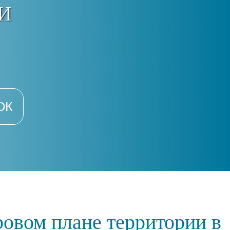
И
ОК
ровом плане территории в