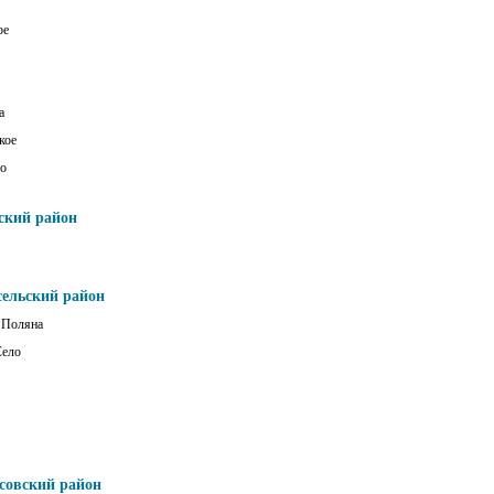
ое
а
кое
о
ский район
сельский район
 Поляна
Село
совский район