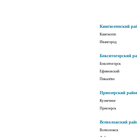
Кингисеппский ра
Кингисепп
Ивангород
Бокситогорский р
Бокситогорск
Ефимовский
Пикалёво
Приозерский райо
Кузнечное
Приозерск
Всеволожский рай
Всеволожск