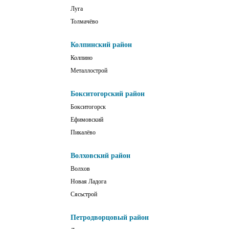
Луга
Толмачёво
Колпинский район
Колпино
Металлострой
Бокситогорский район
Бокситогорск
Ефимовский
Пикалёво
Волховский район
Волхов
Новая Ладога
Сясьстрой
Петродворцовый район