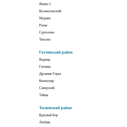
Янино-1
Кузьмоловский
Мурино
Рахья
Сертолово
Токсово
Гатчинский район
Вырица
Гатчина
Дружная Горка
Коммунар
Сиверский
Тайцы
Тосненский район
Красный Бор
Любань