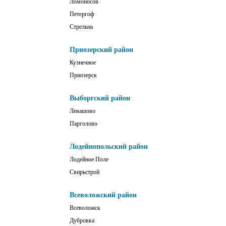
Ломоносов
Петергоф
Стрельна
Приозерский район
Кузнечное
Приозерск
Выборгский район
Левашово
Парголово
Лодейнопольский район
Лодейное Поле
Свирьстрой
Всеволожский район
Всеволожск
Дубровка