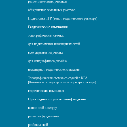
раздел земельных участков
объединение земельных участков
Подготовка ТГР (топо-геодезического регистра)
Геодезические изыскания
топографическая съемка:
для подключения инженерных сетей
всех деревьев на участке
для ландшафтного дизайна
инженерно-геодезические изыскания
Топографическая съемка со сдачей в КГА
(Комитет по градостроительству и архитектуре)
геодезические изыскания
Прикладная (строительная) геодезия
вынос осей в натуру
разметка фундамента
разбивка свай