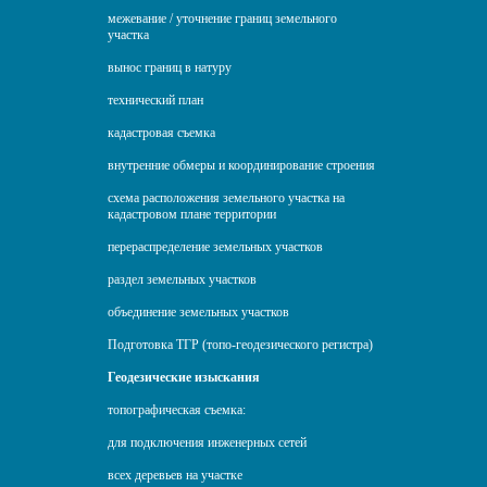
межевание / уточнение границ земельного
участка
вынос границ в натуру
технический план
кадастровая съемка
внутренние обмеры и координирование строения
схема расположения земельного участка на
кадастровом плане территории
перераспределение земельных участков
раздел земельных участков
объединение земельных участков
Подготовка ТГР (топо-геодезического регистра)
Геодезические изыскания
топографическая съемка:
для подключения инженерных сетей
всех деревьев на участке