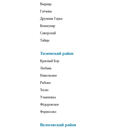
Вырица
Гатчина
Дружная Горка
Коммунар
Сиверский
Тайцы
Тосненский район
Красный Бор
Любань
Никольское
Рябово
Тосно
Ульяновка
Фёдоровское
Форносово
Волосовский район