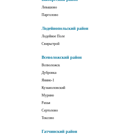
Левашово
Парголово
Лодейнопольский район
Лодейное Поле
Свирьстрой
Всеволожский район
Всеволожск
Дубровка
Янино-1
Кузьмоловский
Мурино
Рахья
Сертолово
Токсово
Гатчинский район