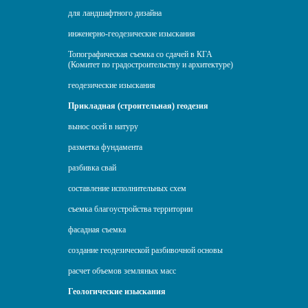
для ландшафтного дизайна
инженерно-геодезические изыскания
Топографическая съемка со сдачей в КГА
(Комитет по градостроительству и архитектуре)
геодезические изыскания
Прикладная (строительная) геодезия
вынос осей в натуру
разметка фундамента
разбивка свай
составление исполнительных схем
съемка благоустройства территории
фасадная съемка
создание геодезической разбивочной основы
расчет объемов земляных масс
Геологические изыскания