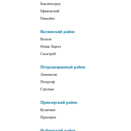
Бокситогорск
Ефимовский
Пикалёво
Волховский район
Волхов
Новая Ладога
Сясьстрой
Петродворцовый район
Ломоносов
Петергоф
Стрельна
Приозерский район
Кузнечное
Приозерск
Выборгский район