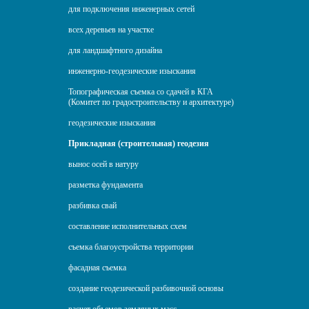
для подключения инженерных сетей
всех деревьев на участке
для ландшафтного дизайна
инженерно-геодезические изыскания
Топографическая съемка со сдачей в КГА
(Комитет по градостроительству и архитектуре)
геодезические изыскания
Прикладная (строительная) геодезия
вынос осей в натуру
разметка фундамента
разбивка свай
составление исполнительных схем
съемка благоустройства территории
фасадная съемка
создание геодезической разбивочной основы