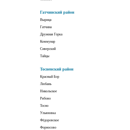
Гатчинский район
Вырица
Гатчина
Дружная Горка
Коммунар
Сиверский
Тайцы
Тосненский район
Красный Бор
Любань
Никольское
Рябово
Тосно
Ульяновка
Фёдоровское
Форносово