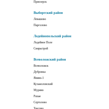
Приозерск
Выборгский район
Левашово
Парголово
Лодейнопольский район
Лодейное Поле
Свирьстрой
Всеволожский район
Всеволожск
Дубровка
Янино-1
Кузьмоловский
Мурино
Рахья
Сертолово
Токсово