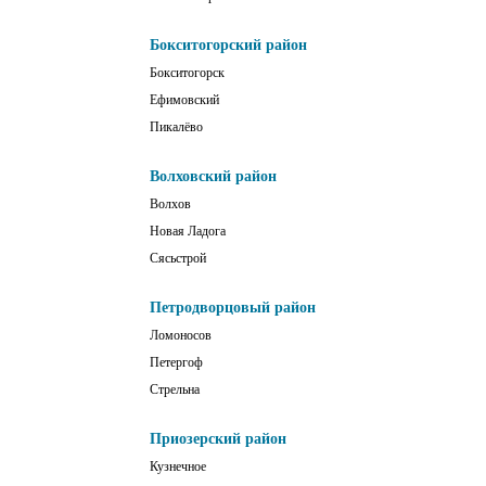
Бокситогорский район
Бокситогорск
Ефимовский
Пикалёво
Волховский район
Волхов
Новая Ладога
Сясьстрой
Петродворцовый район
Ломоносов
Петергоф
Стрельна
Приозерский район
Кузнечное