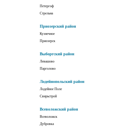
Петергоф
Стрельна
Приозерский район
Кузнечное
Приозерск
Выборгский район
Левашово
Парголово
Лодейнопольский район
Лодейное Поле
Свирьстрой
Всеволожский район
Всеволожск
Дубровка