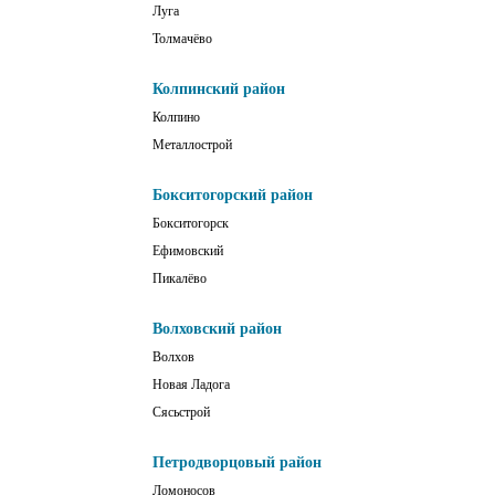
Луга
Толмачёво
Колпинский район
Колпино
Металлострой
Бокситогорский район
Бокситогорск
Ефимовский
Пикалёво
Волховский район
Волхов
Новая Ладога
Сясьстрой
Петродворцовый район
Ломоносов