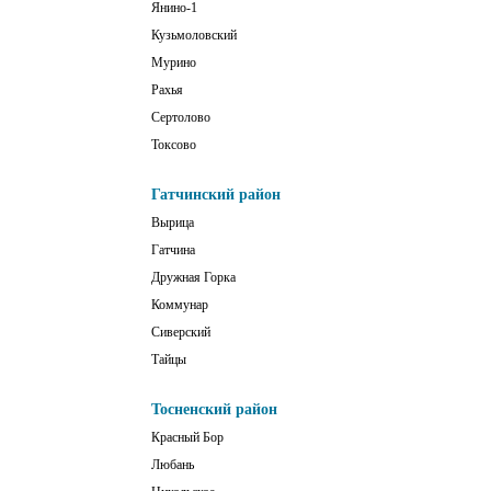
Янино-1
Кузьмоловский
Мурино
Рахья
Сертолово
Токсово
Гатчинский район
Вырица
Гатчина
Дружная Горка
Коммунар
Сиверский
Тайцы
Тосненский район
Красный Бор
Любань