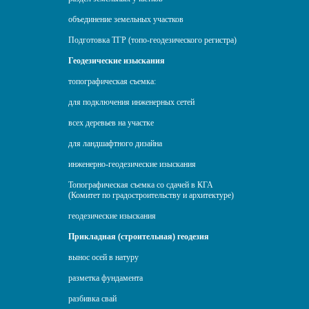
объединение земельных участков
Подготовка ТГР (топо-геодезического регистра)
Геодезические изыскания
топографическая съемка:
для подключения инженерных сетей
всех деревьев на участке
для ландшафтного дизайна
инженерно-геодезические изыскания
Топографическая съемка со сдачей в КГА
(Комитет по градостроительству и архитектуре)
геодезические изыскания
Прикладная (строительная) геодезия
вынос осей в натуру
разметка фундамента
разбивка свай