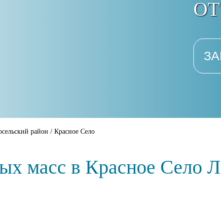
ОТ
ЗА
осельский район
/
Красное Село
ных масс в Красное Село Л