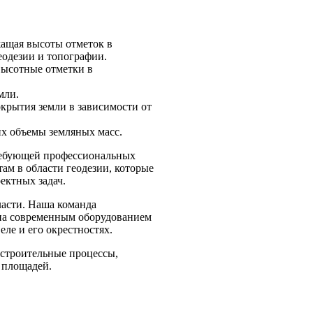
жащая высоты отметок в
еодезии и топографии.
высотные отметки в
мли.
рытия земли в зависимости от
их объемы земляных масс.
требующей профессиональных
ам в области геодезии, которые
оектных задач.
ласти. Наша команда
ена современным оборудованием
ле и его окрестностях.
 строительные процессы,
 площадей.