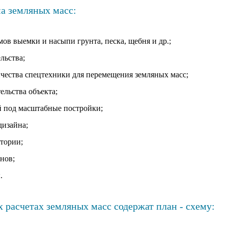
а земляных масс:
мов выемки и насыпи грунта, песка, щебня и др.;
льства;
чества спецтехники для перемещения земляных масс;
ельства объекта;
й под масштабные постройки;
дизайна;
итории;
нов;
.
расчетах земляных масс содержат план - схему: