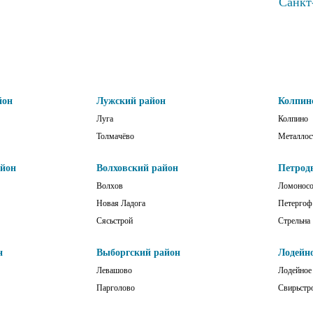
Санкт
йон
Лужский район
Колпин
Луга
Колпино
Толмачёво
Металлос
айон
Волховский район
Петрод
Волхов
Ломонос
Новая Ладога
Петергоф
Сясьстрой
Стрельна
н
Выборгский район
Лодейн
Левашово
Лодейное
Парголово
Свирьстр