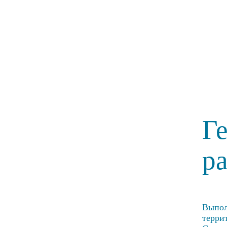
Г
р
Выпол
терри