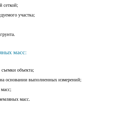
й сеткой;
дуемого участка;
грунта.
яных масс:
 съемки объекта;
 на основании выполненных измерений;
 масс;
земляных масс.