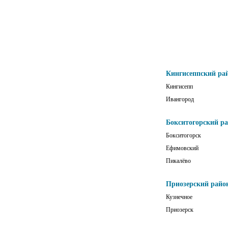
Кингисеппский ра
Кингисепп
Ивангород
Бокситогорский р
Бокситогорск
Ефимовский
Пикалёво
Приозерский райо
Кузнечное
Приозерск