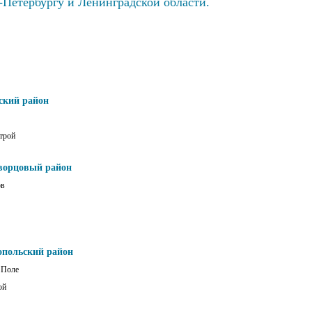
-Петербургу и Ленинградской области.
ский район
трой
ворцовый район
ов
опольский район
 Поле
ой