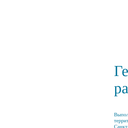
Г
р
Выпол
терри
Санкт