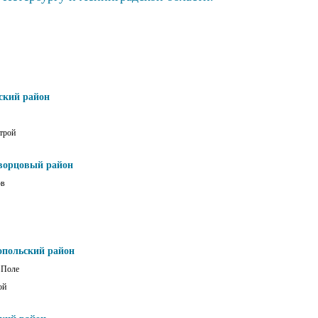
ский район
трой
ворцовый район
ов
опольский район
 Поле
ой