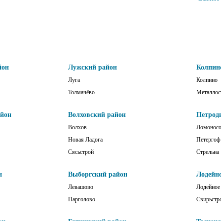
йон
Лужский район
Колпин
Луга
Колпино
Толмачёво
Металлос
айон
Волховский район
Петрод
Волхов
Ломонос
Новая Ладога
Петергоф
Сясьстрой
Стрельна
н
Выборгский район
Лодейн
Левашово
Лодейное
Парголово
Свирьстр