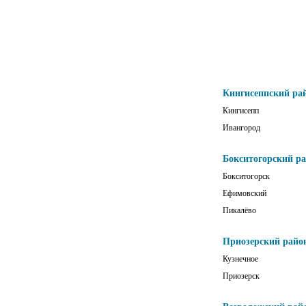
Кингисеппский ра
Кингисепп
Ивангород
Бокситогорский р
Бокситогорск
Ефимовский
Пикалёво
Приозерский райо
Кузнечное
Приозерск