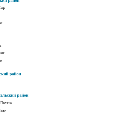
ский район
Бор
ое
а
кое
о
ский район
сельский район
 Поляна
Село