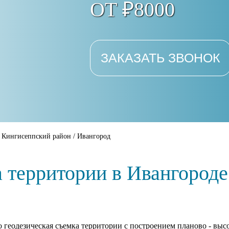
ОТ ₽8000
ЗАКАЗАТЬ ЗВОНОК
/
Кингисеппский район
/
Ивангород
а территории в Ивангороде
о геодезическая съемка территории с построением планово - высо