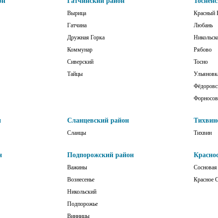
он
Гатчинский район
Тоснен
Вырица
Красный 
Гатчина
Любань
Дружная Горка
Никольск
Коммунар
Рябово
Сиверский
Тосно
Тайцы
Ульяновк
Фёдоровс
Форносов
н
Сланцевский район
Тихвин
Сланцы
Тихвин
н
Подпорожский район
Красно
Важины
Сосновая
Вознесенье
Красное 
Никольский
Подпорожье
Винницы