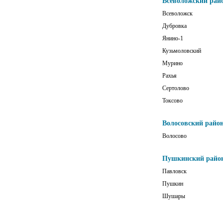
Всеволожский рай
Всеволожск
Дубровка
Янино-1
Кузьмоловский
Мурино
Рахья
Сертолово
Токсово
Волосовский райо
Волосово
Пушкинский райо
Павловск
Пушкин
Шушары