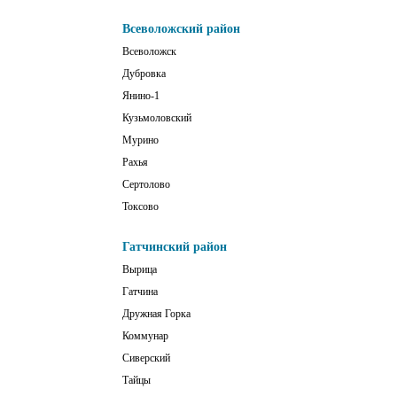
Всеволожский район
Всеволожск
Дубровка
Янино-1
Кузьмоловский
Мурино
Рахья
Сертолово
Токсово
Гатчинский район
Вырица
Гатчина
Дружная Горка
Коммунар
Сиверский
Тайцы