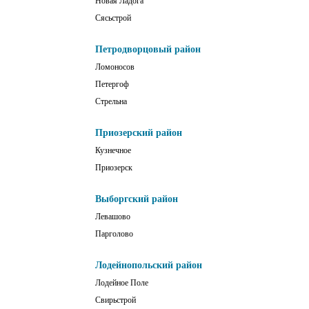
Новая Ладога
Сясьстрой
Петродворцовый район
Ломоносов
Петергоф
Стрельна
Приозерский район
Кузнечное
Приозерск
Выборгский район
Левашово
Парголово
Лодейнопольский район
Лодейное Поле
Свирьстрой