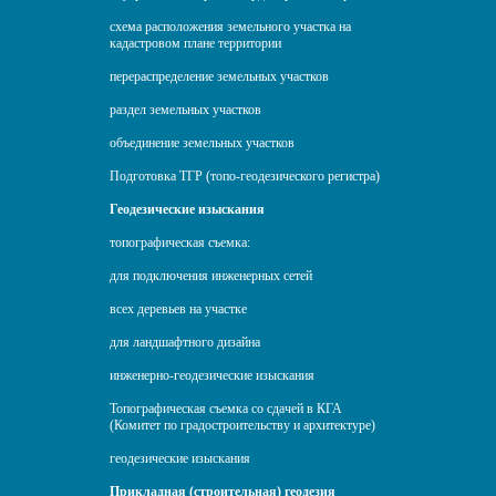
схема расположения земельного участка на
кадастровом плане территории
перераспределение земельных участков
раздел земельных участков
объединение земельных участков
Подготовка ТГР (топо-геодезического регистра)
Геодезические изыскания
топографическая съемка:
для подключения инженерных сетей
всех деревьев на участке
для ландшафтного дизайна
инженерно-геодезические изыскания
Топографическая съемка со сдачей в КГА
(Комитет по градостроительству и архитектуре)
геодезические изыскания
Прикладная (строительная) геодезия