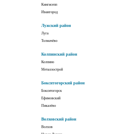
Кингисепп
Ивангород
Лужский район
Луга
Толмачёво
Колпинский район
Колпино
Металлострой
Бокситогорский район
Бокситогорск
Ефимовский
Пикалёво
Волховский район
Волхов