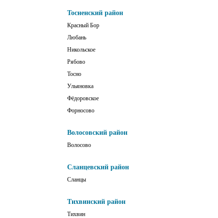
Тосненский район
Красный Бор
Любань
Никольское
Рябово
Тосно
Ульяновка
Фёдоровское
Форносово
Волосовский район
Волосово
Сланцевский район
Сланцы
Тихвинский район
Тихвин