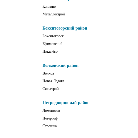
Колпино
Металлострой
Бокситогорский район
Бокситогорск
Ефимовский
Пикалёво
Волховский район
Волхов
Новая Ладога
Сясьстрой
Петродворцовый район
Ломоносов
Петергоф
Стрельна