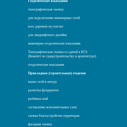
Геодезические изыскания
топографическая съемка:
для подключения инженерных сетей
всех деревьев на участке
для ландшафтного дизайна
инженерно-геодезические изыскания
Топографическая съемка со сдачей в КГА
(Комитет по градостроительству и архитектуре)
геодезические изыскания
Прикладная (строительная) геодезия
вынос осей в натуру
разметка фундамента
разбивка свай
составление исполнительных схем
съемка благоустройства территории
фасадная съемка