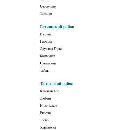
Сертолово
Токсово
Гатчинский район
Вырица
Гатчина
Дружная Горка
Коммунар
Сиверский
Тайцы
Тосненский район
Красный Бор
Любань
Никольское
Рябово
Тосно
Ульяновка