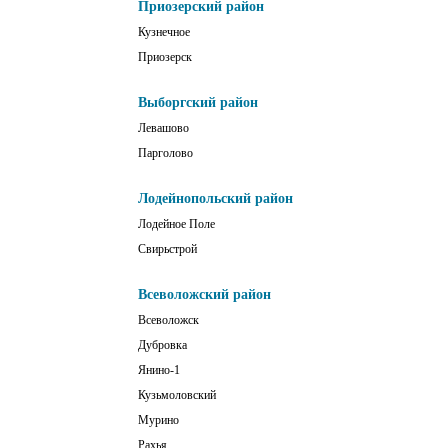
Приозерский район
Кузнечное
Приозерск
Выборгский район
Левашово
Парголово
Лодейнопольский район
Лодейное Поле
Свирьстрой
Всеволожский район
Всеволожск
Дубровка
Янино-1
Кузьмоловский
Мурино
Рахья