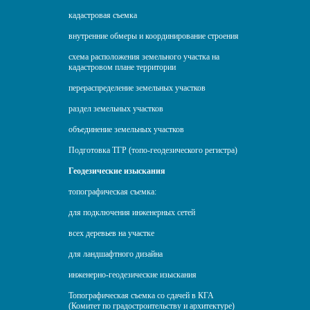
кадастровая съемка
внутренние обмеры и координирование строения
схема расположения земельного участка на
кадастровом плане территории
перераспределение земельных участков
раздел земельных участков
объединение земельных участков
Подготовка ТГР (топо-геодезического регистра)
Геодезические изыскания
топографическая съемка:
для подключения инженерных сетей
всех деревьев на участке
для ландшафтного дизайна
инженерно-геодезические изыскания
Топографическая съемка со сдачей в КГА
(Комитет по градостроительству и архитектуре)