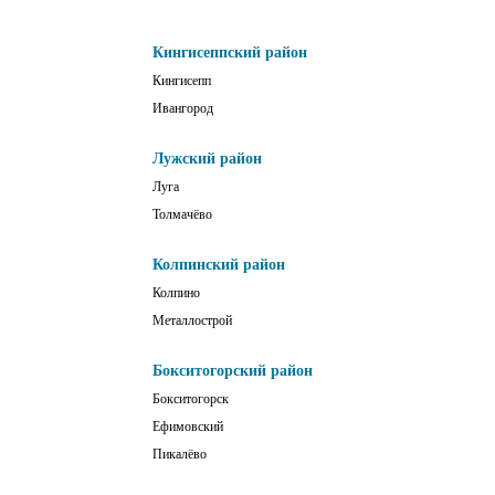
Кингисеппский район
Кингисепп
Ивангород
Лужский район
Луга
Толмачёво
Колпинский район
Колпино
Металлострой
Бокситогорский район
Бокситогорск
Ефимовский
Пикалёво