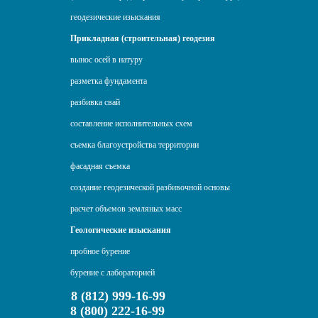
геодезические изыскания
Прикладная (строительная) геодезия
вынос осей в натуру
разметка фундамента
разбивка свай
составление исполнительных схем
съемка благоустройства территории
фасадная съемка
создание геодезической разбивочной основы
расчет объемов земляных масс
Геологические изыскания
пробное бурение
бурение с лабораторией
8 (812) 999-16-99
8 (800) 222-16-99