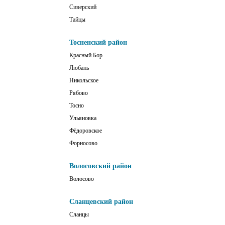
Сиверский
Тайцы
Тосненский район
Красный Бор
Любань
Никольское
Рябово
Тосно
Ульяновка
Фёдоровское
Форносово
Волосовский район
Волосово
Сланцевский район
Сланцы