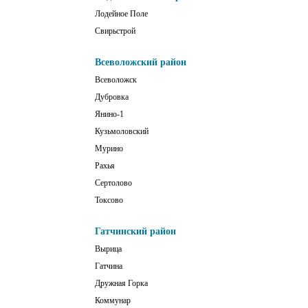
Лодейное Поле
Свирьстрой
Всеволожский район
Всеволожск
Дубровка
Янино-1
Кузьмоловский
Мурино
Рахья
Сертолово
Токсово
Гатчинский район
Вырица
Гатчина
Дружная Горка
Коммунар