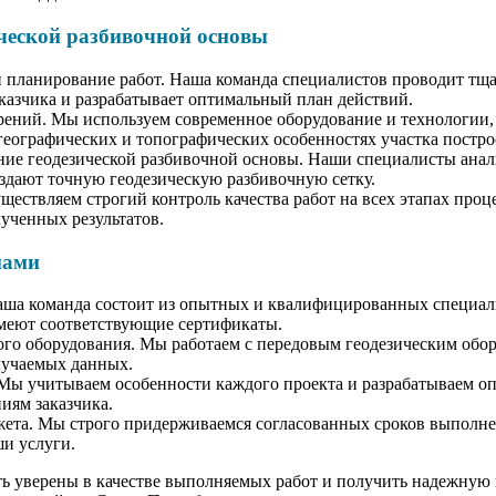
ической разбивочной основы
 планирование работ. Наша команда специалистов проводит тщ
аказчика и разрабатывает оптимальный план действий.
ений. Мы используем современное оборудование и технологии,
ографических и топографических особенностях участка постро
ние геодезической разбивочной основы. Наши специалисты ана
здают точную геодезическую разбивочную сетку.
ществляем строгий контроль качества работ на всех этапах проц
ученных результатов.
нами
аша команда состоит из опытных и квалифицированных специал
имеют соответствующие сертификаты.
го оборудования. Мы работаем с передовым геодезическим обор
лучаемых данных.
ы учитываем особенности каждого проекта и разрабатываем о
иям заказчика.
ета. Мы строго придерживаемся согласованных сроков выполне
и услуги.
ть уверены в качестве выполняемых работ и получить надежную