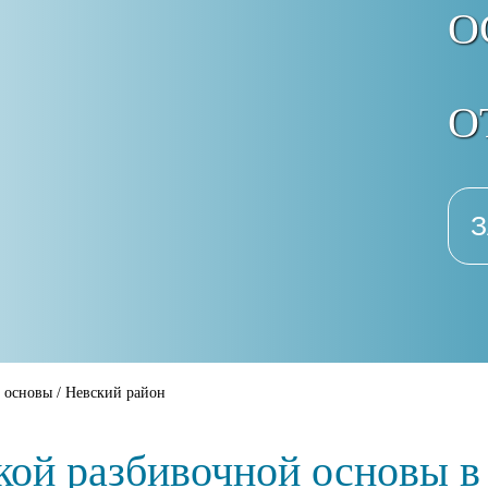
О
О
З
й основы
/
Невский район
кой разбивочной основы 