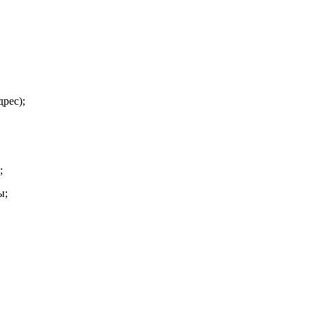
рес);
;
ы;