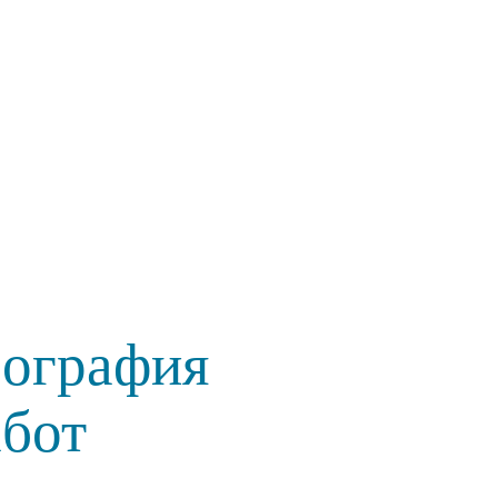
еография
абот