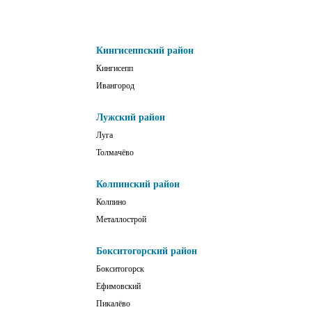
Кингисеппский район
Кингисепп
Ивангород
Лужский район
Луга
Толмачёво
Колпинский район
Колпино
Металлострой
Бокситогорский район
Бокситогорск
Ефимовский
Пикалёво