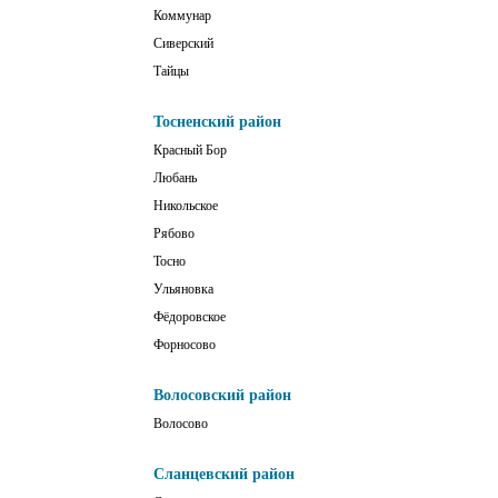
Коммунар
Сиверский
Тайцы
Тосненский район
Красный Бор
Любань
Никольское
Рябово
Тосно
Ульяновка
Фёдоровское
Форносово
Волосовский район
Волосово
Сланцевский район