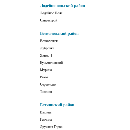
Лодейнопольский район
Лодейное Поле
Свирьстрой
Всеволожский район
Всеволожск
Дубровка
Янино-1
Кузьмоловский
Мурино
Рахья
Сертолово
Токсово
Гатчинский район
Вырица
Гатчина
Дружная Горка