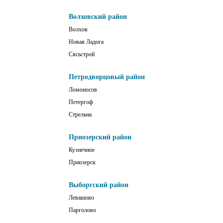
Волховский район
Волхов
Новая Ладога
Сясьстрой
Петродворцовый район
Ломоносов
Петергоф
Стрельна
Приозерский район
Кузнечное
Приозерск
Выборгский район
Левашово
Парголово