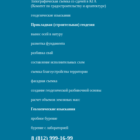
Топографическая съемка со сдачей в КГА
(Комитет по градостроительству и архитектуре)
геодезические изыскания
Прикладная (строительная) геодезия
вынос осей в натуру
разметка фундамента
разбивка свай
составление исполнительных схем
съемка благоустройства территории
фасадная съемка
создание геодезической разбивочной основы
расчет объемов земляных масс
Геологические изыскания
пробное бурение
бурение с лабораторией
8 (812) 999-16-99