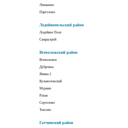
Левашово
Парголово
Лодейнопольский район
Лодейное Поле
Свирьстрой
Всеволожский район
Всеволожск
Дубровка
Янино-1
Кузьмоловский
Мурино
Рахья
Сертолово
Токсово
Гатчинский район