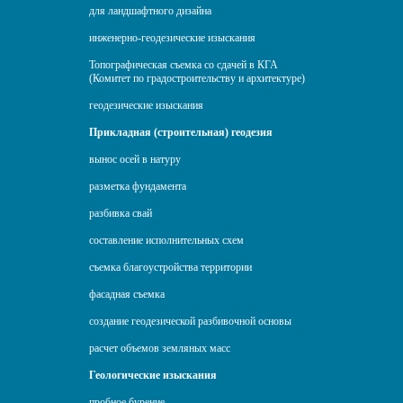
для ландшафтного дизайна
инженерно-геодезические изыскания
Топографическая съемка со сдачей в КГА
(Комитет по градостроительству и архитектуре)
геодезические изыскания
Прикладная (строительная) геодезия
вынос осей в натуру
разметка фундамента
разбивка свай
составление исполнительных схем
съемка благоустройства территории
фасадная съемка
создание геодезической разбивочной основы
расчет объемов земляных масс
Геологические изыскания
пробное бурение