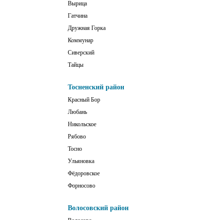
Вырица
Гатчина
Дружная Горка
Коммунар
Сиверский
Тайцы
Тосненский район
Красный Бор
Любань
Никольское
Рябово
Тосно
Ульяновка
Фёдоровское
Форносово
Волосовский район