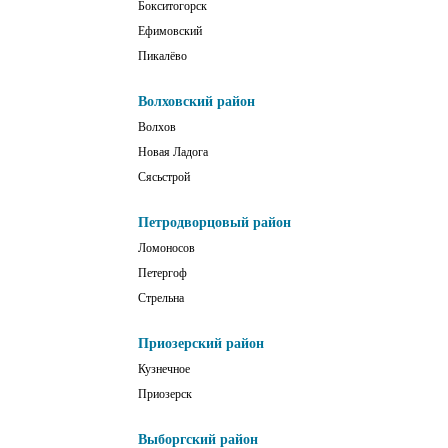
Бокситогорск
Ефимовский
Пикалёво
Волховский район
Волхов
Новая Ладога
Сясьстрой
Петродворцовый район
Ломоносов
Петергоф
Стрельна
Приозерский район
Кузнечное
Приозерск
Выборгский район