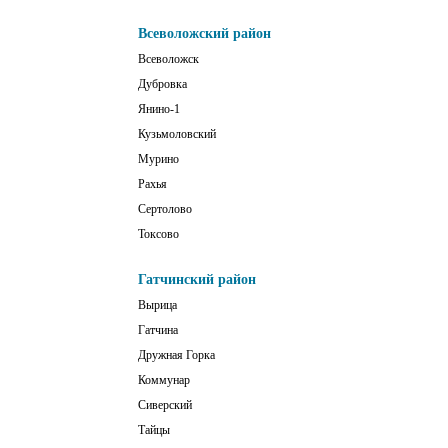
Всеволожский район
Всеволожск
Дубровка
Янино-1
Кузьмоловский
Мурино
Рахья
Сертолово
Токсово
Гатчинский район
Вырица
Гатчина
Дружная Горка
Коммунар
Сиверский
Тайцы