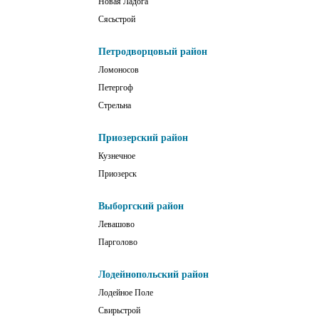
Новая Ладога
Сясьстрой
Петродворцовый район
Ломоносов
Петергоф
Стрельна
Приозерский район
Кузнечное
Приозерск
Выборгский район
Левашово
Парголово
Лодейнопольский район
Лодейное Поле
Свирьстрой