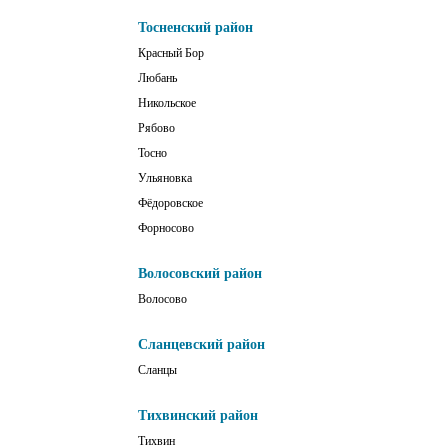
Тосненский район
Красный Бор
Любань
Никольское
Рябово
Тосно
Ульяновка
Фёдоровское
Форносово
Волосовский район
Волосово
Сланцевский район
Сланцы
Тихвинский район
Тихвин