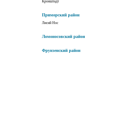
Кронштадт
Приморский район
Лисий Нос
Ломоносовский район
Фрунзенский район
Центральный район
Кировский район
Адмиралтейский район
Василеостровский район
Калининский район
Красногвардейский район