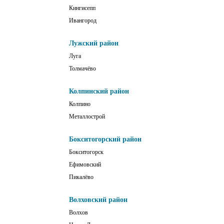
Кингисепп
Ивангород
Лужский район
Луга
Толмачёво
Колпинский район
Колпино
Металлострой
Бокситогорский район
Бокситогорск
Ефимовский
Пикалёво
Волховский район
Волхов