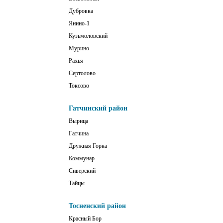
Дубровка
Янино-1
Кузьмоловский
Мурино
Рахья
Сертолово
Токсово
Гатчинский район
Вырица
Гатчина
Дружная Горка
Коммунар
Сиверский
Тайцы
Тосненский район
Красный Бор