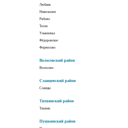
Любань
Никольское
Рябово
Тосно
Ульяновка
Фёдоровское
Форносово
Волосовский район
Волосово
Сланцевский район
Сланцы
Тихвинский район
Тихвин
Пушкинский район