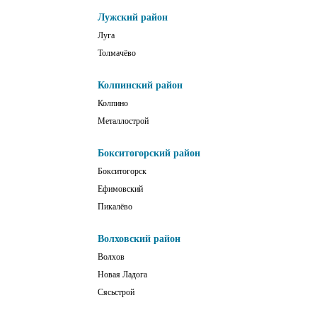
Лужский район
Луга
Толмачёво
Колпинский район
Колпино
Металлострой
Бокситогорский район
Бокситогорск
Ефимовский
Пикалёво
Волховский район
Волхов
Новая Ладога
Сясьстрой