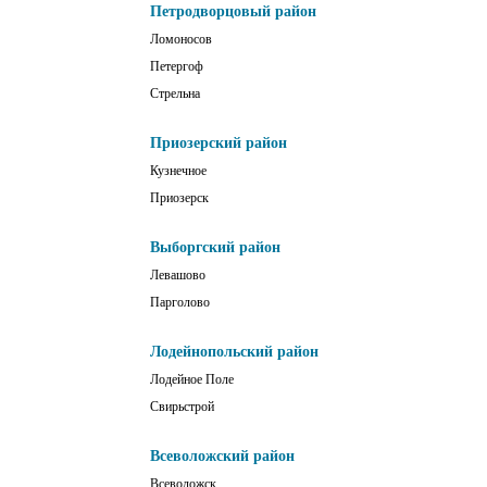
Петродворцовый район
Ломоносов
Петергоф
Стрельна
Приозерский район
Кузнечное
Приозерск
Выборгский район
Левашово
Парголово
Лодейнопольский район
Лодейное Поле
Свирьстрой
Всеволожский район
Всеволожск