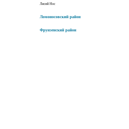
Лисий Нос
Ломоносовский район
Фрунзенский район
Центральный район
Кировский район
Адмиралтейский район
Василеостровский район
Калининский район
Красногвардейский район
Московский район