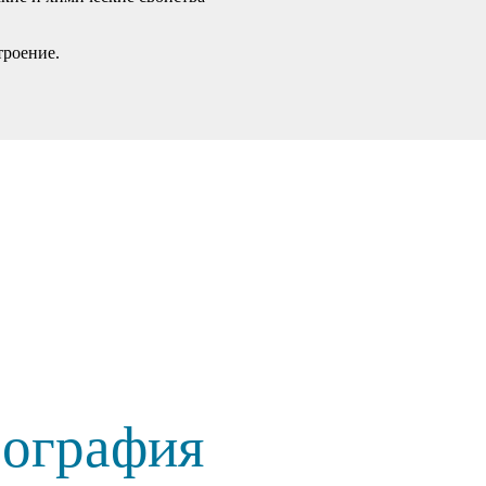
троение.
еография