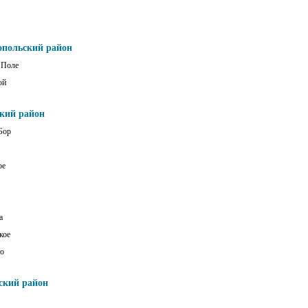
опольский район
 Поле
ой
ский район
Бор
ое
а
кое
о
ский район