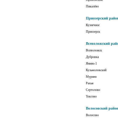
Пикалёво
Приозерский райо
Кузнечное
Приозерск
Всеволожский рай
Всеволожск
Дубровка
Янино-1
Кузьмоловский
Мурино
Рахья
Сертолово
Токсово
Волосовский райо
Волосово