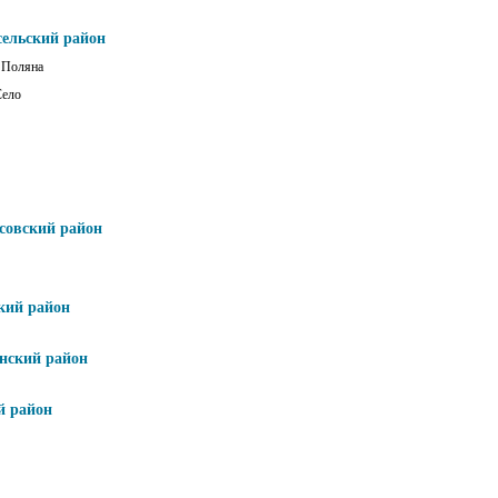
сельский район
 Поляна
Село
совский район
кий район
нский район
й район