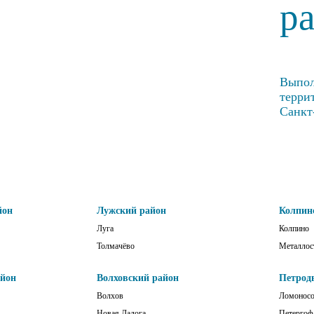
р
Выпол
терри
Санкт
йон
Лужский район
Колпин
Луга
Колпино
Толмачёво
Металлос
айон
Волховский район
Петрод
Волхов
Ломонос
Новая Ладога
Петергоф