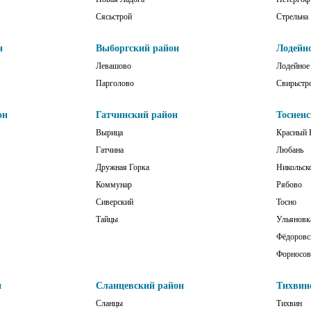
Сясьстрой
Стрельна
н
Выборгский район
Лодейн
Левашово
Лодейное
Парголово
Свирьстр
он
Гатчинский район
Тоснен
Вырица
Красный 
Гатчина
Любань
Дружная Горка
Никольск
Коммунар
Рябово
Сиверский
Тосно
Тайцы
Ульяновк
Фёдоровс
Форносов
н
Сланцевский район
Тихвин
Сланцы
Тихвин