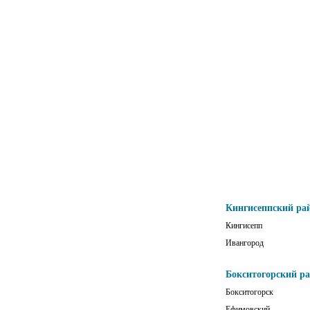
Кингисеппский ра
Кингисепп
Ивангород
Бокситогорский р
Бокситогорск
Ефимовский