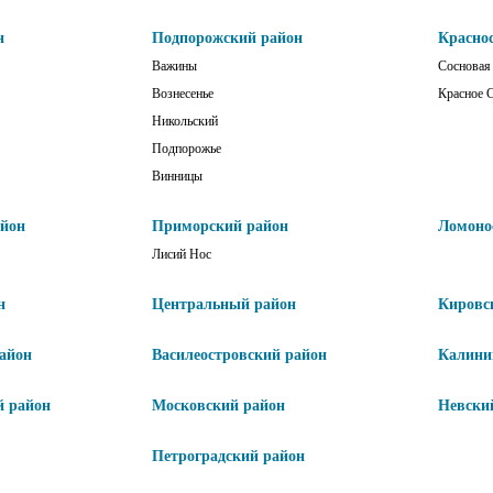
н
Подпорожский район
Красно
Важины
Сосновая
Вознесенье
Красное 
Никольский
Подпорожье
Винницы
айон
Приморский район
Ломоно
Лисий Нос
н
Центральный район
Кировс
айон
Василеостровский район
Калини
й район
Московский район
Невски
Петроградский район