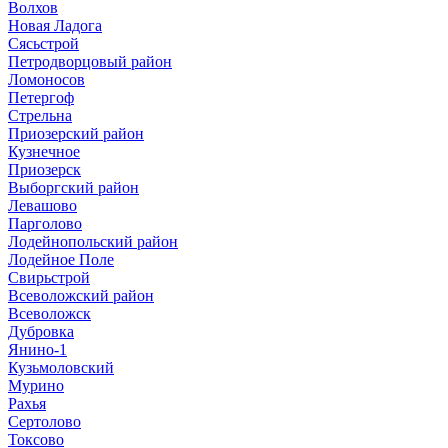
Волхов
Новая Ладога
Сясьстрой
Петродворцовый район
Ломоносов
Петергоф
Стрельна
Приозерский район
Кузнечное
Приозерск
Выборгский район
Левашово
Парголово
Лодейнопольский район
Лодейное Поле
Свирьстрой
Всеволожский район
Всеволожск
Дубровка
Янино-1
Кузьмоловский
Мурино
Рахья
Сертолово
Токсово