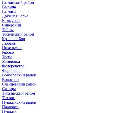
Гатчинский район
Вырица
Гатчина
Дружная Горка
Коммунар
Сиверский
Тайцы
Тосненский район
Красный Бор
Любань
Никольское
Рябово
Тосно
Ульяновка
Фёдоровское
Форносово
Волосовский район
Волосово
Сланцевский район
Сланцы
Тихвинский район
Тихвин
Пушкинский район
Павловск
Пушкин