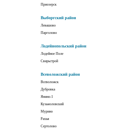
Приозерск
Выборгский район
Левашово
Парголово
Лодейнопольский район
Лодейное Поле
Свирьстрой
Всеволожский район
Всеволожск
Дубровка
Янино-1
Кузьмоловский
Мурино
Рахья
Сертолово