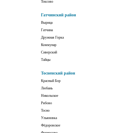
Токсово
Гатчинский район
Вырица
Гатчина
Дружная Горка
Коммунар
Сиверский
Тайцы
Тосненский район
Красный Бор
Любань
Никольское
Рябово
Тосно
Ульяновка
Фёдоровское
Форносово