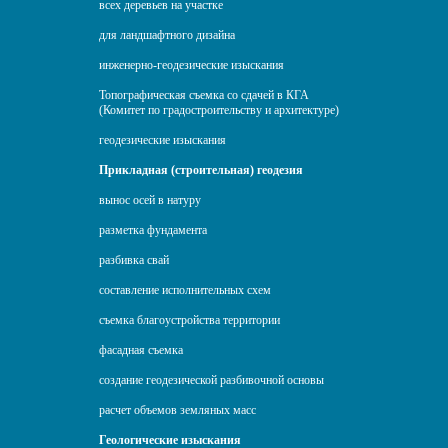
всех деревьев на участке
для ландшафтного дизайна
инженерно-геодезические изыскания
Топографическая съемка со сдачей в КГА
(Комитет по градостроительству и архитектуре)
геодезические изыскания
Прикладная (строительная) геодезия
вынос осей в натуру
разметка фундамента
разбивка свай
составление исполнительных схем
съемка благоустройства территории
фасадная съемка
создание геодезической разбивочной основы
расчет объемов земляных масс
Геологические изыскания