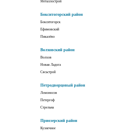
Металлострой
Бокситогорский район
Бокситогорск
Ефимовский
Пикалёво
Волховский район
Волхов
Новая Ладога
Сясьстрой
Петродворцовый район
Ломоносов
Петергоф
Стрельна
Приозерский район
Кузнечное