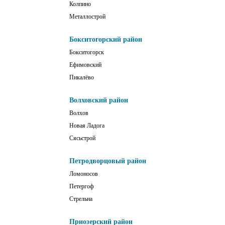
Колпино
Металлострой
Бокситогорский район
Бокситогорск
Ефимовский
Пикалёво
Волховский район
Волхов
Новая Ладога
Сясьстрой
Петродворцовый район
Ломоносов
Петергоф
Стрельна
Приозерский район