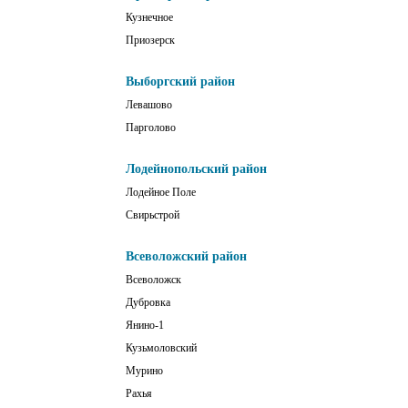
Кузнечное
Приозерск
Выборгский район
Левашово
Парголово
Лодейнопольский район
Лодейное Поле
Свирьстрой
Всеволожский район
Всеволожск
Дубровка
Янино-1
Кузьмоловский
Мурино
Рахья