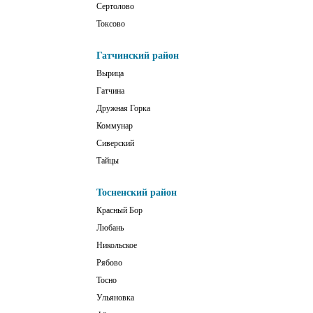
Сертолово
Токсово
Гатчинский район
Вырица
Гатчина
Дружная Горка
Коммунар
Сиверский
Тайцы
Тосненский район
Красный Бор
Любань
Никольское
Рябово
Тосно
Ульяновка