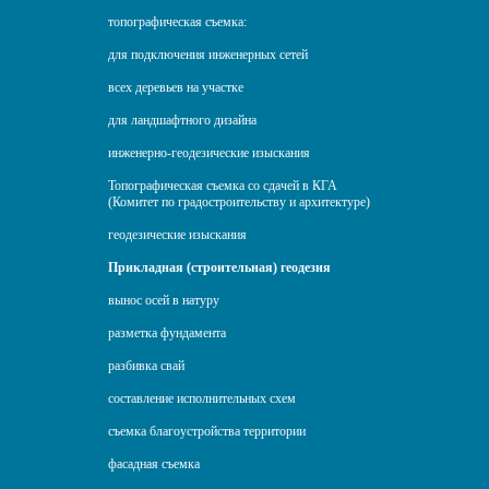
топографическая съемка:
для подключения инженерных сетей
всех деревьев на участке
для ландшафтного дизайна
инженерно-геодезические изыскания
Топографическая съемка со сдачей в КГА
(Комитет по градостроительству и архитектуре)
геодезические изыскания
Прикладная (строительная) геодезия
вынос осей в натуру
разметка фундамента
разбивка свай
составление исполнительных схем
съемка благоустройства территории
фасадная съемка