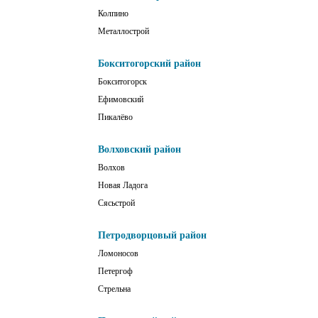
Колпино
Металлострой
Бокситогорский район
Бокситогорск
Ефимовский
Пикалёво
Волховский район
Волхов
Новая Ладога
Сясьстрой
Петродворцовый район
Ломоносов
Петергоф
Стрельна