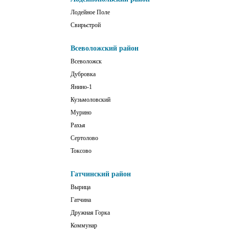
Лодейное Поле
Свирьстрой
Всеволожский район
Всеволожск
Дубровка
Янино-1
Кузьмоловский
Мурино
Рахья
Сертолово
Токсово
Гатчинский район
Вырица
Гатчина
Дружная Горка
Коммунар