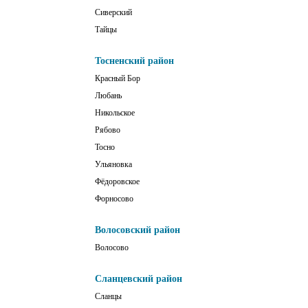
Сиверский
Тайцы
Тосненский район
Красный Бор
Любань
Никольское
Рябово
Тосно
Ульяновка
Фёдоровское
Форносово
Волосовский район
Волосово
Сланцевский район
Сланцы