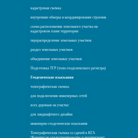
кадастровая съемка
внутренние обмеры и координирование строения
схема расположения земельного участка на
кадастровом плане территории
перераспределение земельных участков
раздел земельных участков
объединение земельных участков
Подготовка ТГР (топо-геодезического регистра)
Геодезические изыскания
топографическая съемка:
для подключения инженерных сетей
всех деревьев на участке
для ландшафтного дизайна
инженерно-геодезические изыскания
Топографическая съемка со сдачей в КГА
(Комитет по градостроительству и архитектуре)