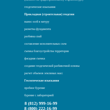
геодезические изыскания
Прикладная (строительная) геодезия
вынос осей в натуру
разметка фундамента
разбивка свай
составление исполнительных схем
съемка благоустройства территории
фасадная съемка
создание геодезической разбивочной основы
расчет объемов земляных масс
Геологические изыскания
пробное бурение
бурение с лабораторией
8 (812) 999-16-99
8 (800) 222-16-99