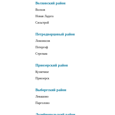
Волховский район
Волхов
Новая Ладога
Сясьстрой
Петродворцовый район
Ломоносов
Петергоф
Стрельна
Приозерский район
Кузнечное
Приозерск
Выборгский район
Левашово
Парголово
Лодейнопольский район