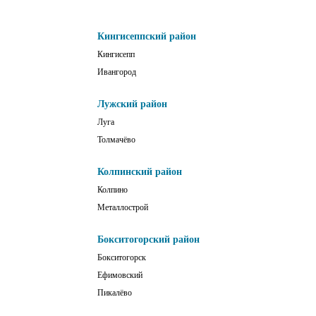
Кингисеппский район
Кингисепп
Ивангород
Лужский район
Луга
Толмачёво
Колпинский район
Колпино
Металлострой
Бокситогорский район
Бокситогорск
Ефимовский
Пикалёво