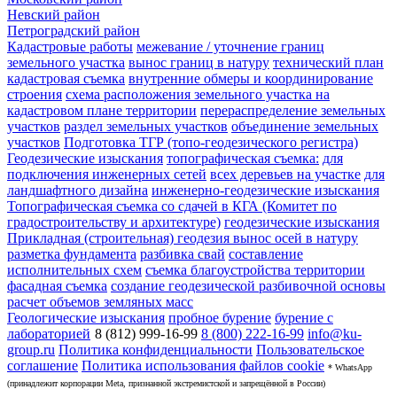
Невский район
Петроградский район
Кадастровые работы
межевание / уточнение границ
земельного участка
вынос границ в натуру
технический план
кадастровая съемка
внутренние обмеры и координирование
строения
схема расположения земельного участка на
кадастровом плане территории
перераспределение земельных
участков
раздел земельных участков
объединение земельных
участков
Подготовка ТГР (топо-геодезического регистра)
Геодезические изыскания
топографическая съемка:
для
подключения инженерных сетей
всех деревьев на участке
для
ландшафтного дизайна
инженерно-геодезические изыскания
Топографическая съемка со сдачей в КГА (Комитет по
градостроительству и архитектуре)
геодезические изыскания
Прикладная (строительная) геодезия
вынос осей в натуру
разметка фундамента
разбивка свай
составление
исполнительных схем
съемка благоустройства территории
фасадная съемка
создание геодезической разбивочной основы
расчет объемов земляных масс
Геологические изыскания
пробное бурение
бурение с
лабораторией
8 (812) 999-16-99
8 (800) 222-16-99
info@ku-
group.ru
Политика конфиденциальности
Пользовательское
соглашение
Политика использования файлов cookie
* WhatsApp
(принадлежит корпорации Meta, признанной экстремистской и запрещённой в России)