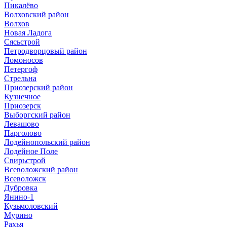
Пикалёво
Волховский район
Волхов
Новая Ладога
Сясьстрой
Петродворцовый район
Ломоносов
Петергоф
Стрельна
Приозерский район
Кузнечное
Приозерск
Выборгский район
Левашово
Парголово
Лодейнопольский район
Лодейное Поле
Свирьстрой
Всеволожский район
Всеволожск
Дубровка
Янино-1
Кузьмоловский
Мурино
Рахья