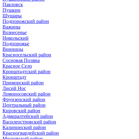
Павловск
Пушкин
Шушары
Подпорожский район
Важины
Вознесенье
Никольский
Подпорожье
Винницы
Красносельский район
Сосновая Поляна
Красное Село
Кронштадтский район
Кронштадт
Приморский район
Лисий Нос
Ломоносовский район
Фрунзенский район
Центральный район
Кировский район
Адмиралтейский район
Василеостровский район
Калининский район
Красногвардейский район
Московский район