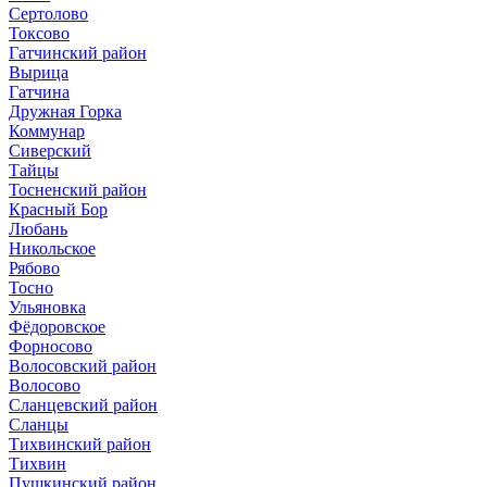
Сертолово
Токсово
Гатчинский район
Вырица
Гатчина
Дружная Горка
Коммунар
Сиверский
Тайцы
Тосненский район
Красный Бор
Любань
Никольское
Рябово
Тосно
Ульяновка
Фёдоровское
Форносово
Волосовский район
Волосово
Сланцевский район
Сланцы
Тихвинский район
Тихвин
Пушкинский район