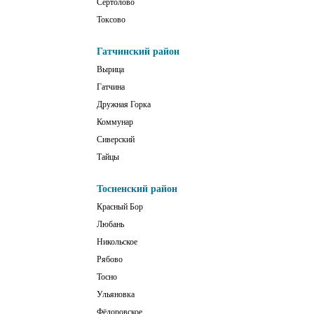
Сертолово
Токсово
Гатчинский район
Вырица
Гатчина
Дружная Горка
Коммунар
Сиверский
Тайцы
Тосненский район
Красный Бор
Любань
Никольское
Рябово
Тосно
Ульяновка
Фёдоровское