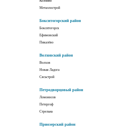
Колпино
Металлострой
Бокситогорский район
Бокситогорск
Ефимовский
Пикалёво
Волховский район
Волхов
Новая Ладога
Сясьстрой
Петродворцовый район
Ломоносов
Петергоф
Стрельна
Приозерский район