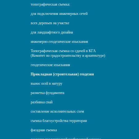
топографическая съемка:
для подключения инженерных сетей
всех деревьев на участке
для ландшафтного дизайна
инженерно-геодезические изыскания
Топографическая съемка со сдачей в КГА
(Комитет по градостроительству и архитектуре)
геодезические изыскания
Прикладная (строительная) геодезия
вынос осей в натуру
разметка фундамента
разбивка свай
составление исполнительных схем
съемка благоустройства территории
фасадная съемка