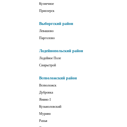
Кузнечное
Приозерск
Выборгский район
Левашово
Парголово
Лодейнопольский район
Лодейное Поле
Свирьстрой
Всеволожский район
Всеволожск
Дубровка
Янино-1
Кузьмоловский
Мурино
Рахья