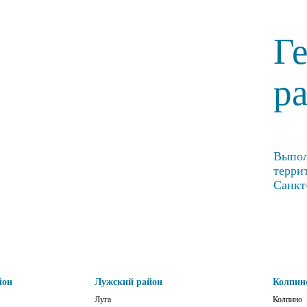
Г
р
Выпол
терри
Санкт
йон
Лужский район
Колпин
Луга
Колпино