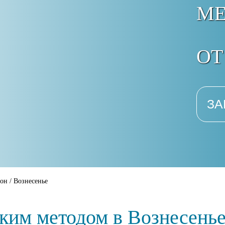
М
ОТ
ЗА
йон
/
Вознесенье
ким методом в Вознесенье