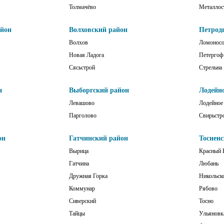
Толмачёво
Металлос
айон
Волховский район
Петрод
Волхов
Ломонос
Новая Ладога
Петергоф
Сясьстрой
Стрельна
н
Выборгский район
Лодейн
Левашово
Лодейное
Парголово
Свирьстр
он
Гатчинский район
Тоснен
Вырица
Красный 
Гатчина
Любань
Дружная Горка
Никольск
Коммунар
Рябово
Сиверский
Тосно
Тайцы
Ульяновк