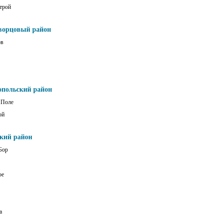
трой
ворцовый район
ов
опольский район
 Поле
ой
ский район
Бор
ое
а