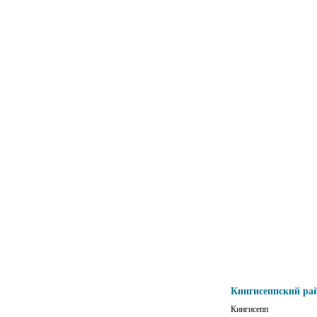
Кингисеппский ра
Кингисепп