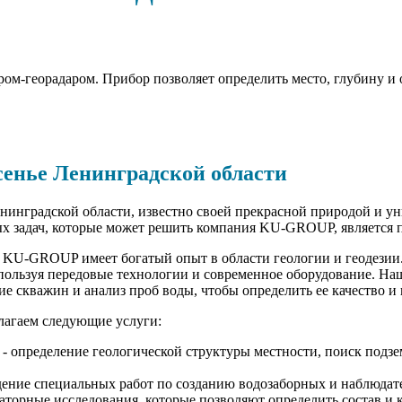
ом-георадаром. Прибор позволяет определить место, глубину и 
сенье Ленинградской области
енинградской области, известно своей прекрасной природой и 
х задач, которые может решить компания KU-GROUP, является п
 KU-GROUP имеет богатый опыт в области геологии и геодезии
спользуя передовые технологии и современное оборудование. Н
ие скважин и анализ проб воды, чтобы определить ее качество и 
лагаем следующие услуги:
- определение геологической структуры местности, поиск подз
дение специальных работ по созданию водозаборных и наблюдат
аторные исследования, которые позволяют определить состав и 