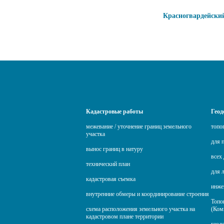
Красногвардейски
Кадастровые работы
Геод
межевание / уточнение границ земельного
топо
участка
для 
вынос границ в натуру
всех 
технический план
для 
кадастровая съемка
инже
внутренние обмеры и координирование строения
Топо
схема расположения земельного участка на
(Ком
кадастровом плане территории
геод