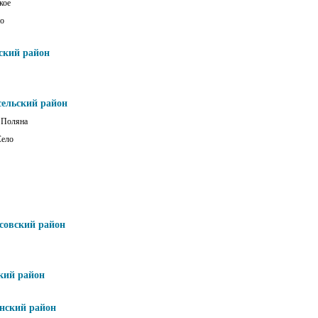
кое
о
ский район
сельский район
 Поляна
Село
совский район
кий район
нский район