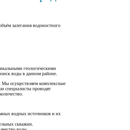
объём залегания водоностного
уникальными геологическими
оиск воды в данном районе.
. Мы осуществляем комплексные
аши специалисты проводят
количество.
емных водных источников и их
ельных скважин.
качество воды.