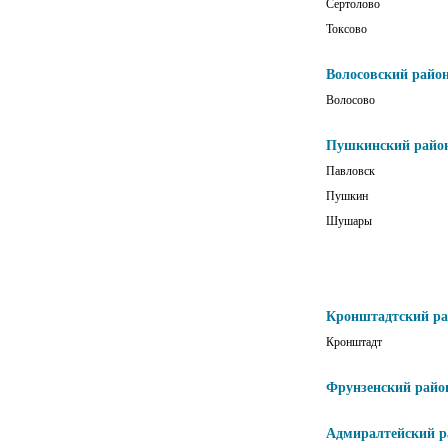
Сертолово
Токсово
Волосовский райо
Волосово
Пушкинский райо
Павловск
Пушкин
Шушары
Кронштадтский р
Кронштадт
Фрунзенский райо
Адмиралтейский р