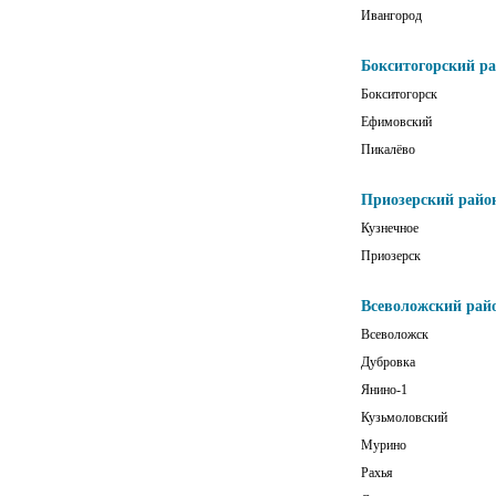
Ивангород
Бокситогорский р
Бокситогорск
Ефимовский
Пикалёво
Приозерский райо
Кузнечное
Приозерск
Всеволожский рай
Всеволожск
Дубровка
Янино-1
Кузьмоловский
Мурино
Рахья