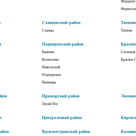
Фёдоровс
Форносов
н
Сланцевский район
Тихвин
Сланцы
Тихвин
н
Подпорожский район
Красно
Важины
Сосновая
Вознесенье
Красное 
Никольский
Подпорожье
Винницы
айон
Приморский район
Ломоно
Лисий Нос
н
Центральный район
Кировс
айон
Василеостровский район
Калини