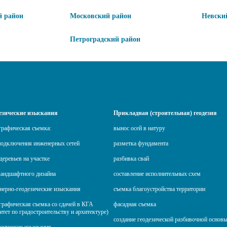
й район
Московский район
Невски
Петроградский район
езические изыскания
Прикладная (строительная) геодезия
графическая съемка:
вынос осей в натуру
подключения инженерных сетей
разметка фундамента
деревьев на участке
разбивка свай
ландшафтного дизайна
составление исполнительных схем
нерно-геодезические изыскания
съемка благоустройства территории
графическая съемка со сдачей в КГА
фасадная съемка
итет по градостроительству и архитектуре)
создание геодезической разбивочной основ
езические изыскания