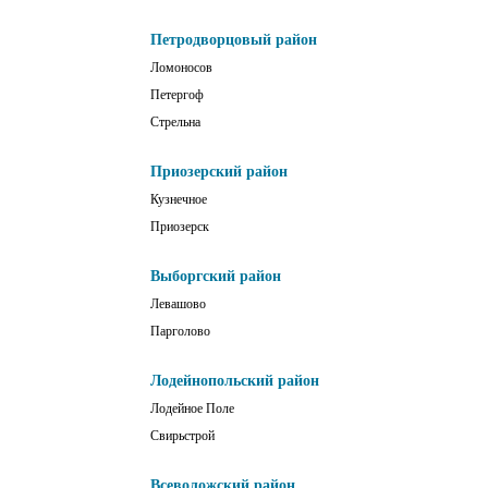
Петродворцовый район
Ломоносов
Петергоф
Стрельна
Приозерский район
Кузнечное
Приозерск
Выборгский район
Левашово
Парголово
Лодейнопольский район
Лодейное Поле
Свирьстрой
Всеволожский район