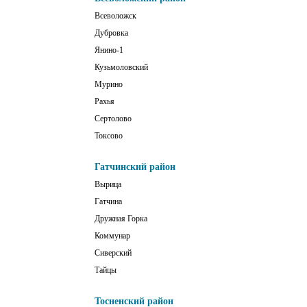
Всеволожск
Дубровка
Янино-1
Кузьмоловский
Мурино
Рахья
Сертолово
Токсово
Гатчинский район
Вырица
Гатчина
Дружная Горка
Коммунар
Сиверский
Тайцы
Тосненский район