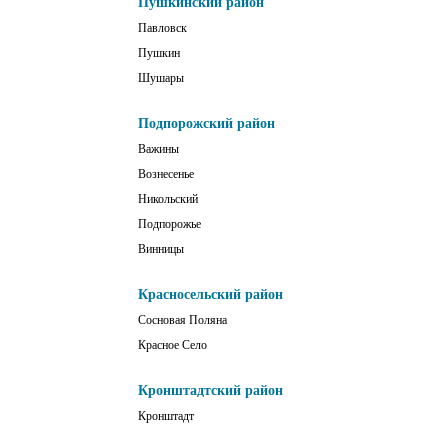
Пушкинский район
Павловск
Пушкин
Шушары
Подпорожский район
Важины
Вознесенье
Никольский
Подпорожье
Винницы
Красносельский район
Сосновая Поляна
Красное Село
Кронштадтский район
Кронштадт