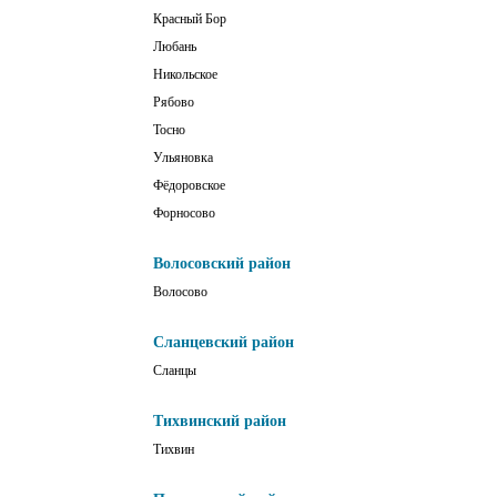
Красный Бор
Любань
Никольское
Рябово
Тосно
Ульяновка
Фёдоровское
Форносово
Волосовский район
Волосово
Сланцевский район
Сланцы
Тихвинский район
Тихвин