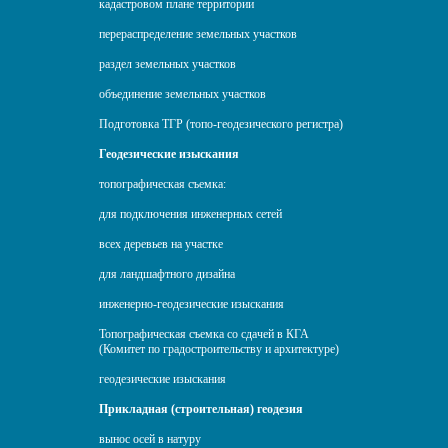
кадастровом плане территории
перераспределение земельных участков
раздел земельных участков
объединение земельных участков
Подготовка ТГР (топо-геодезического регистра)
Геодезические изыскания
топографическая съемка:
для подключения инженерных сетей
всех деревьев на участке
для ландшафтного дизайна
инженерно-геодезические изыскания
Топографическая съемка со сдачей в КГА
(Комитет по градостроительству и архитектуре)
геодезические изыскания
Прикладная (строительная) геодезия
вынос осей в натуру