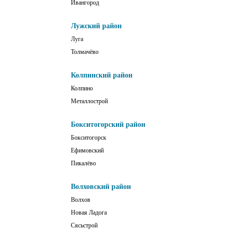
Ивангород
Лужский район
Луга
Толмачёво
Колпинский район
Колпино
Металлострой
Бокситогорский район
Бокситогорск
Ефимовский
Пикалёво
Волховский район
Волхов
Новая Ладога
Сясьстрой