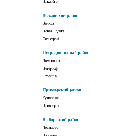
Пикалёво
Волховский район
Волхов
Новая Ладога
Сясьстрой
Петродворцовый район
Ломоносов
Петергоф
Стрельна
Приозерский район
Кузнечное
Приозерск
Выборгский район
Левашово
Парголово