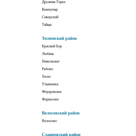
Дружная Горка
Коммунар
Сиверский
Тайцы
Тосненский район
Красный Бор
Любань
Никольское
Рябово
Тосно
Ульяновка
Фёдоровское
Форносово
Волосовский район
Волосово
Сланцевский район