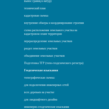
вынос границ в натуру
технический план
кадастровая съемка
внутренние обмеры и координирование строения
схема расположения земельного участка на
кадастровом плане территории
перераспределение земельных участков
раздел земельных участков
объединение земельных участков
Подготовка ТГР (топо-геодезического регистра)
Геодезические изыскания
топографическая съемка:
для подключения инженерных сетей
всех деревьев на участке
для ландшафтного дизайна
инженерно-геодезические изыскания