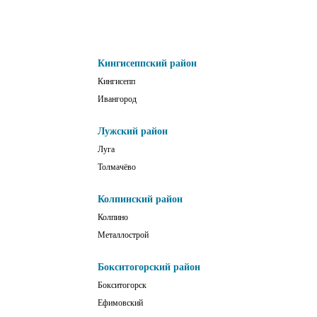
Кингисеппский район
Кингисепп
Ивангород
Лужский район
Луга
Толмачёво
Колпинский район
Колпино
Металлострой
Бокситогорский район
Бокситогорск
Ефимовский