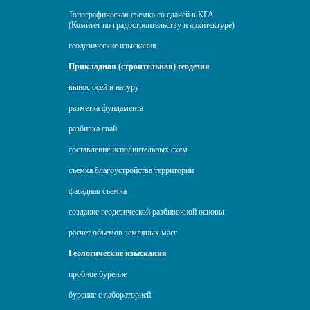
Топографическая съемка со сдачей в КГА
(Комитет по градостроительству и архитектуре)
геодезические изыскания
Прикладная (строительная) геодезия
вынос осей в натуру
разметка фундамента
разбивка свай
составление исполнительных схем
съемка благоустройства территории
фасадная съемка
создание геодезической разбивочной основы
расчет объемов земляных масс
Геологические изыскания
пробное бурение
бурение с лабораторией