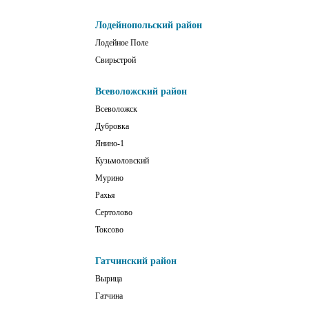
Лодейнопольский район
Лодейное Поле
Свирьстрой
Всеволожский район
Всеволожск
Дубровка
Янино-1
Кузьмоловский
Мурино
Рахья
Сертолово
Токсово
Гатчинский район
Вырица
Гатчина