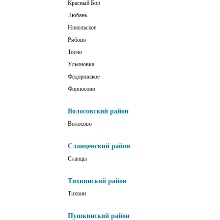
Красный Бор
Любань
Никольское
Рябово
Тосно
Ульяновка
Фёдоровское
Форносово
Волосовский район
Волосово
Сланцевский район
Сланцы
Тихвинский район
Тихвин
Пушкинский район