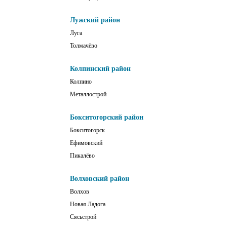
Лужский район
Луга
Толмачёво
Колпинский район
Колпино
Металлострой
Бокситогорский район
Бокситогорск
Ефимовский
Пикалёво
Волховский район
Волхов
Новая Ладога
Сясьстрой