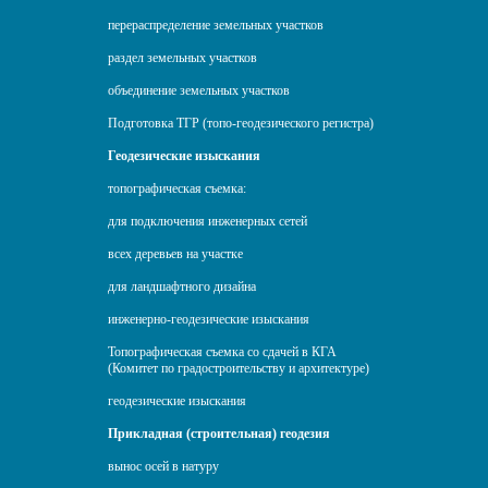
перераспределение земельных участков
раздел земельных участков
объединение земельных участков
Подготовка ТГР (топо-геодезического регистра)
Геодезические изыскания
топографическая съемка:
для подключения инженерных сетей
всех деревьев на участке
для ландшафтного дизайна
инженерно-геодезические изыскания
Топографическая съемка со сдачей в КГА
(Комитет по градостроительству и архитектуре)
геодезические изыскания
Прикладная (строительная) геодезия
вынос осей в натуру