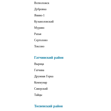
Всеволожск
Дубровка
Янино-1
Кузьмоловский
Мурино
Рахья
Сертолово
Токсово
Гатчинский район
Вырица
Гатчина
Дружная Горка
Коммунар
Сиверский
Тайцы
Тосненский район