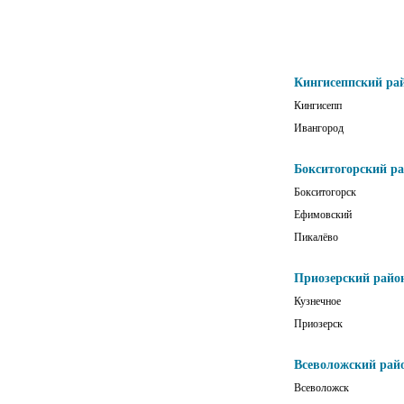
Кингисеппский ра
Кингисепп
Ивангород
Бокситогорский р
Бокситогорск
Ефимовский
Пикалёво
Приозерский райо
Кузнечное
Приозерск
Всеволожский рай
Всеволожск