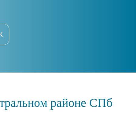
К
нтральном районе СПб