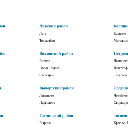
йон
Лужский район
Колпин
Луга
Колпино
Толмачёво
Металлос
айон
Волховский район
Петрод
Волхов
Ломонос
Новая Ладога
Петергоф
Сясьстрой
Стрельна
н
Выборгский район
Лодейн
Левашово
Лодейное
Парголово
Свирьстр
он
Гатчинский район
Тоснен
Вырица
Красный 