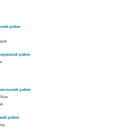
ский район
трой
ворцовый район
ов
опольский район
 Поле
ой
ский район
Бор