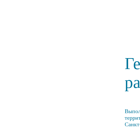
Г
р
Выпол
терри
Санкт