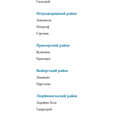
Сясьстрой
Петродворцовый район
Ломоносов
Петергоф
Стрельна
Приозерский район
Кузнечное
Приозерск
Выборгский район
Левашово
Парголово
Лодейнопольский район
Лодейное Поле
Свирьстрой