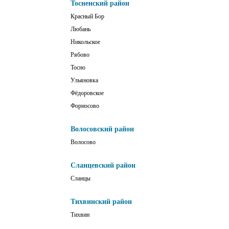
Тосненский район
Красный Бор
Любань
Никольское
Рябово
Тосно
Ульяновка
Фёдоровское
Форносово
Волосовский район
Волосово
Сланцевский район
Сланцы
Тихвинский район
Тихвин