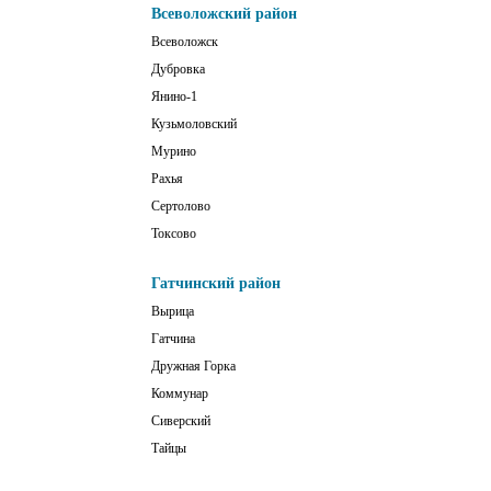
Всеволожский район
Всеволожск
Дубровка
Янино-1
Кузьмоловский
Мурино
Рахья
Сертолово
Токсово
Гатчинский район
Вырица
Гатчина
Дружная Горка
Коммунар
Сиверский
Тайцы