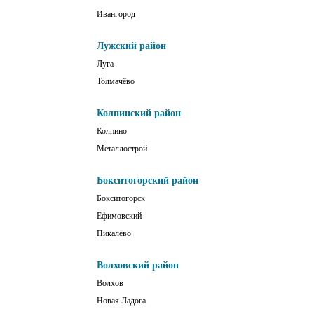
Ивангород
Лужский район
Луга
Толмачёво
Колпинский район
Колпино
Металлострой
Бокситогорский район
Бокситогорск
Ефимовский
Пикалёво
Волховский район
Волхов
Новая Ладога