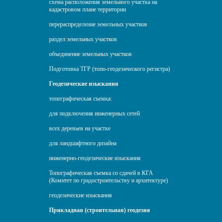
схема расположения земельного участка на
кадастровом плане территории
перераспределение земельных участков
раздел земельных участков
объединение земельных участков
Подготовка ТГР (топо-геодезического регистра)
Геодезические изыскания
топографическая съемка:
для подключения инженерных сетей
всех деревьев на участке
для ландшафтного дизайна
инженерно-геодезические изыскания
Топографическая съемка со сдачей в КГА
(Комитет по градостроительству и архитектуре)
геодезические изыскания
Прикладная (строительная) геодезия