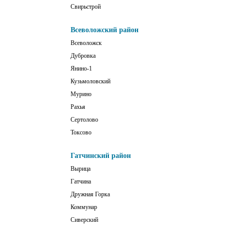
Свирьстрой
Всеволожский район
Всеволожск
Дубровка
Янино-1
Кузьмоловский
Мурино
Рахья
Сертолово
Токсово
Гатчинский район
Вырица
Гатчина
Дружная Горка
Коммунар
Сиверский