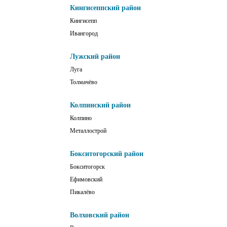
Кингисеппский район
Кингисепп
Ивангород
Лужский район
Луга
Толмачёво
Колпинский район
Колпино
Металлострой
Бокситогорский район
Бокситогорск
Ефимовский
Пикалёво
Волховский район