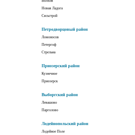
Волхов
Новая Ладога
Сясьстрой
Петродворцовый район
Ломоносов
Петергоф
Стрельна
Приозерский район
Кузнечное
Приозерск
Выборгский район
Левашово
Парголово
Лодейнопольский район
Лодейное Поле