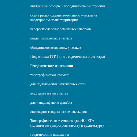
внутренние обмеры и координирование строения
схема расположения земельного участка на
кадастровом плане территории
перераспределение земельных участков
раздел земельных участков
объединение земельных участков
Подготовка ТГР (топо-геодезического регистра)
Геодезические изыскания
топографическая съемка:
для подключения инженерных сетей
всех деревьев на участке
для ландшафтного дизайна
инженерно-геодезические изыскания
Топографическая съемка со сдачей в КГА
(Комитет по градостроительству и архитектуре)
геодезические изыскания