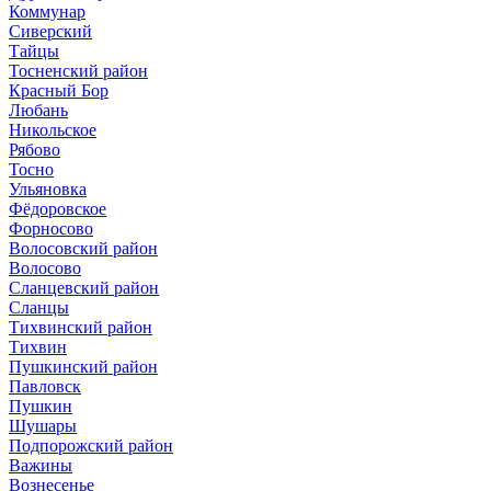
Коммунар
Сиверский
Тайцы
Тосненский район
Красный Бор
Любань
Никольское
Рябово
Тосно
Ульяновка
Фёдоровское
Форносово
Волосовский район
Волосово
Сланцевский район
Сланцы
Тихвинский район
Тихвин
Пушкинский район
Павловск
Пушкин
Шушары
Подпорожский район
Важины
Вознесенье