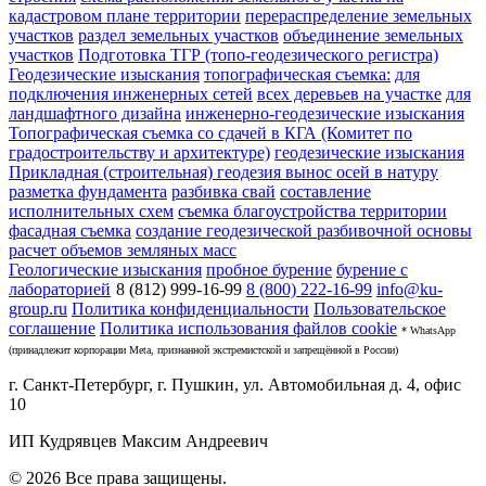
кадастровом плане территории
перераспределение земельных
участков
раздел земельных участков
объединение земельных
участков
Подготовка ТГР (топо-геодезического регистра)
Геодезические изыскания
топографическая съемка:
для
подключения инженерных сетей
всех деревьев на участке
для
ландшафтного дизайна
инженерно-геодезические изыскания
Топографическая съемка со сдачей в КГА (Комитет по
градостроительству и архитектуре)
геодезические изыскания
Прикладная (строительная) геодезия
вынос осей в натуру
разметка фундамента
разбивка свай
составление
исполнительных схем
съемка благоустройства территории
фасадная съемка
создание геодезической разбивочной основы
расчет объемов земляных масс
Геологические изыскания
пробное бурение
бурение с
лабораторией
8 (812) 999-16-99
8 (800) 222-16-99
info@ku-
group.ru
Политика конфиденциальности
Пользовательское
соглашение
Политика использования файлов cookie
* WhatsApp
(принадлежит корпорации Meta, признанной экстремистской и запрещённой в России)
г. Санкт-Петербург, г. Пушкин, ул. Автомобильная д. 4, офис
10
ИП Кудрявцев Максим Андреевич
© 2026 Все права защищены.