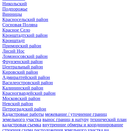
Никольский
Подпорожье
Винницы
Красносельский район
Сосновая Поляна
Красное Село
Кронштадтский район
Кронштадт
Приморский район
Лисий Нос
Ломоносовский район
Фрунзенский район
Центральный район
Кировский район
Адмиралтейский район
Василеостровский район
Калининский район
Красногвардейский район
Московский район
Невский район
Петроградский район
Кадастровые работы
межевание / уточнение границ
земельного участка
вынос границ в натуру
технический план
кадастровая съемка
внутренние обмеры и координирование
строения
схема расположения земельного участка на