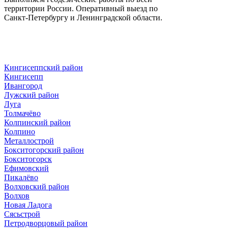
территории России. Оперативный выезд по
Санкт-Петербургу и Ленинградской области.
Кингисеппский район
Кингисепп
Ивангород
Лужский район
Луга
Толмачёво
Колпинский район
Колпино
Металлострой
Бокситогорский район
Бокситогорск
Ефимовский
Пикалёво
Волховский район
Волхов
Новая Ладога
Сясьстрой
Петродворцовый район