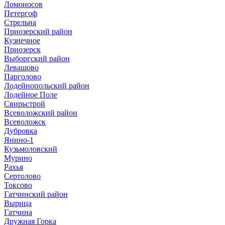
Ломоносов
Петергоф
Стрельна
Приозерский район
Кузнечное
Приозерск
Выборгский район
Левашово
Парголово
Лодейнопольский район
Лодейное Поле
Свирьстрой
Всеволожский район
Всеволожск
Дубровка
Янино-1
Кузьмоловский
Мурино
Рахья
Сертолово
Токсово
Гатчинский район
Вырица
Гатчина
Дружная Горка