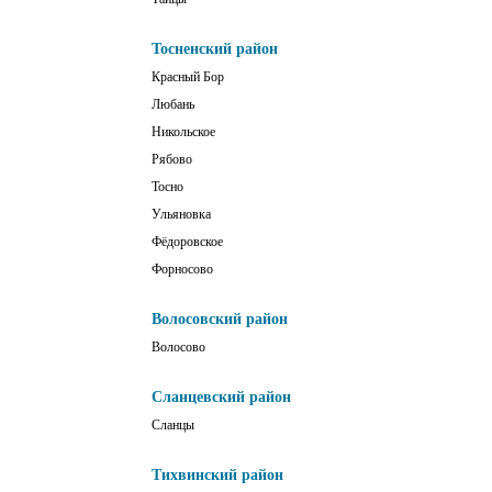
Тосненский район
Красный Бор
Любань
Никольское
Рябово
Тосно
Ульяновка
Фёдоровское
Форносово
Волосовский район
Волосово
Сланцевский район
Сланцы
Тихвинский район