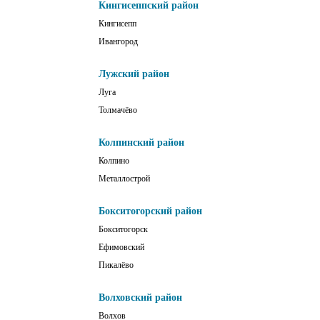
Кингисеппский район
Кингисепп
Ивангород
Лужский район
Луга
Толмачёво
Колпинский район
Колпино
Металлострой
Бокситогорский район
Бокситогорск
Ефимовский
Пикалёво
Волховский район
Волхов