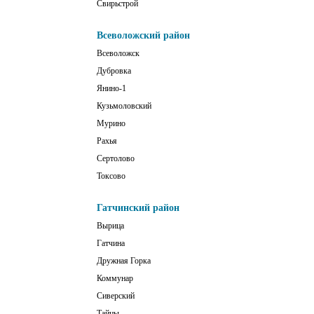
Свирьстрой
Всеволожский район
Всеволожск
Дубровка
Янино-1
Кузьмоловский
Мурино
Рахья
Сертолово
Токсово
Гатчинский район
Вырица
Гатчина
Дружная Горка
Коммунар
Сиверский
Тайцы