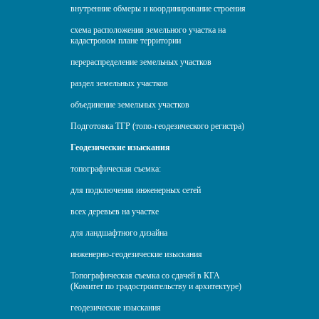
внутренние обмеры и координирование строения
схема расположения земельного участка на
кадастровом плане территории
перераспределение земельных участков
раздел земельных участков
объединение земельных участков
Подготовка ТГР (топо-геодезического регистра)
Геодезические изыскания
топографическая съемка:
для подключения инженерных сетей
всех деревьев на участке
для ландшафтного дизайна
инженерно-геодезические изыскания
Топографическая съемка со сдачей в КГА
(Комитет по градостроительству и архитектуре)
геодезические изыскания