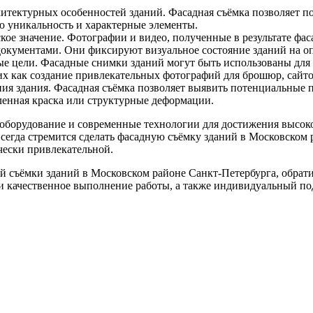
хитектурных особенностей зданий. Фасадная съёмка позволяет п
ую уникальность и характерные элементы.
ое значение. Фотографии и видео, полученные в результате фас
окументами. Они фиксируют визуальное состояние зданий на о
е цели. Фасадные снимки зданий могут быть использованы для
х как создание привлекательных фотографий для брошюр, сайтов
ния здания. Фасадная съёмка позволяет выявить потенциальные 
ленная краска или структурные деформации.
борудование и современные технологии для достижения высоко
сегда стремится сделать фасадную съёмку зданий в Московском
чески привлекательной.
й съёмки зданий в Московском районе Санкт-Петербурга, обра
и качественное выполнение работы, а также индивидуальный под