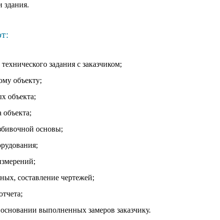
 здания.
т:
 технического задания с заказчиком;
ому объекту;
х объекта;
 объекта;
азбивочной основы;
орудования;
измерений;
ных, составление чертежей;
отчета;
 основании выполненных замеров заказчику.