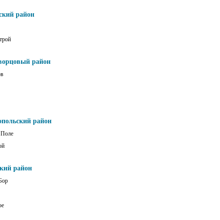
ский район
трой
ворцовый район
ов
опольский район
 Поле
ой
ский район
Бор
ое