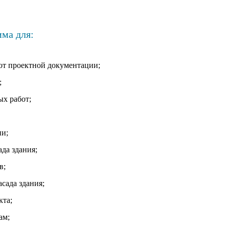
има для:
от проектной документации;
;
ых работ;
ии;
да здания;
в;
сада здания;
кта;
ам;