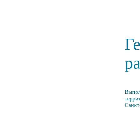
Г
р
Выпол
терри
Санкт