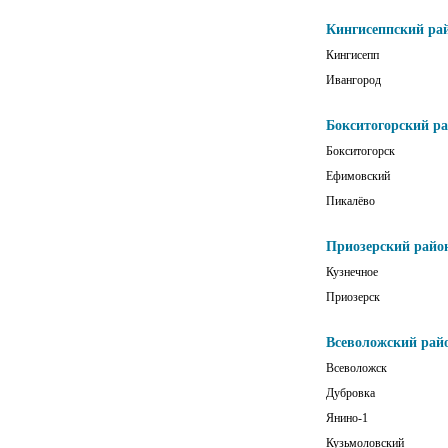
Кингисеппский ра
Кингисепп
Ивангород
Бокситогорский р
Бокситогорск
Ефимовский
Пикалёво
Приозерский райо
Кузнечное
Приозерск
Всеволожский рай
Всеволожск
Дубровка
Янино-1
Кузьмоловский