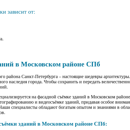
и зависит от:
а.
аний в Московском районе СПб
го района Санкт-Петербурга – настоящие шедевры архитектуры
ного наследия города. Чтобы сохранить и передать величественн
ний.
иализируется на фасадной съёмке зданий в Московском район
тографированию и видеосъёмке зданий, придавая особое вниман
 Наши специалисты обладают богатым опытом и знаниями в облас
ов.
съёмки зданий в Московском районе СПб: