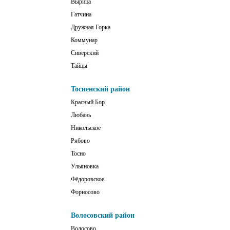
Вырица
Гатчина
Дружная Горка
Коммунар
Сиверский
Тайцы
Тосненский район
Красный Бор
Любань
Никольское
Рябово
Тосно
Ульяновка
Фёдоровское
Форносово
Волосовский район
Волосово