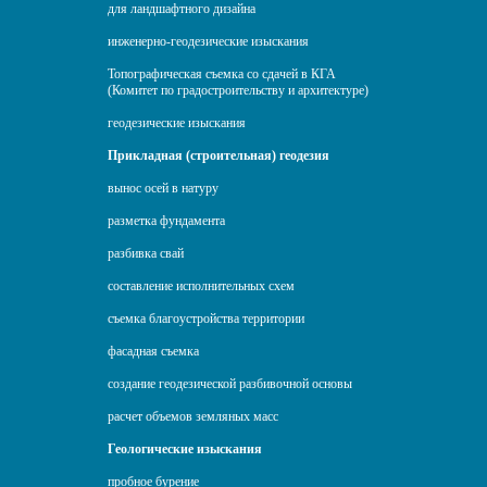
для ландшафтного дизайна
инженерно-геодезические изыскания
Топографическая съемка со сдачей в КГА
(Комитет по градостроительству и архитектуре)
геодезические изыскания
Прикладная (строительная) геодезия
вынос осей в натуру
разметка фундамента
разбивка свай
составление исполнительных схем
съемка благоустройства территории
фасадная съемка
создание геодезической разбивочной основы
расчет объемов земляных масс
Геологические изыскания
пробное бурение