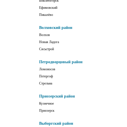
Бокситогорск
Ефимовский
Пикалёво
Волховский район
Волхов
Новая Ладога
Сясьстрой
Петродворцовый район
Ломоносов
Петергоф
Стрельна
Приозерский район
Кузнечное
Приозерск
Выборгский район