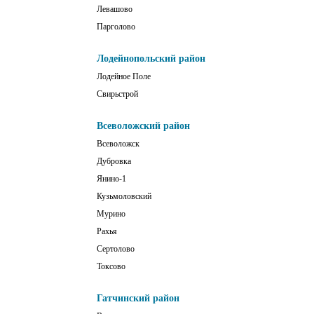
Левашово
Парголово
Лодейнопольский район
Лодейное Поле
Свирьстрой
Всеволожский район
Всеволожск
Дубровка
Янино-1
Кузьмоловский
Мурино
Рахья
Сертолово
Токсово
Гатчинский район