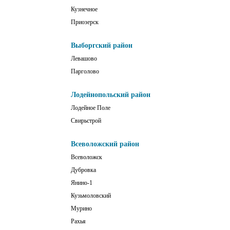
Кузнечное
Приозерск
Выборгский район
Левашово
Парголово
Лодейнопольский район
Лодейное Поле
Свирьстрой
Всеволожский район
Всеволожск
Дубровка
Янино-1
Кузьмоловский
Мурино
Рахья