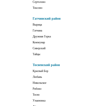
Сертолово
Токсово
Гатчинский район
Вырица
Гатчина
Дружная Горка
Коммунар
Сиверский
Тайцы
Тосненский район
Красный Бор
Любань
Никольское
Рябово
Тосно
Ульяновка