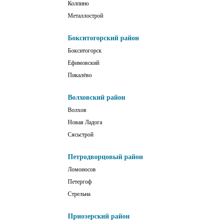
Колпино
Металлострой
Бокситогорский район
Бокситогорск
Ефимовский
Пикалёво
Волховский район
Волхов
Новая Ладога
Сясьстрой
Петродворцовый район
Ломоносов
Петергоф
Стрельна
Приозерский район