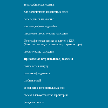
топографическая съемка:
для подключения инженерных сетей
всех деревьев на участке
для ландшафтного дизайна
инженерно-геодезические изыскания
Топографическая съемка со сдачей в КГА
(Комитет по градостроительству и архитектуре)
геодезические изыскания
Прикладная (строительная) геодезия
вынос осей в натуру
разметка фундамента
разбивка свай
составление исполнительных схем
съемка благоустройства территории
фасадная съемка