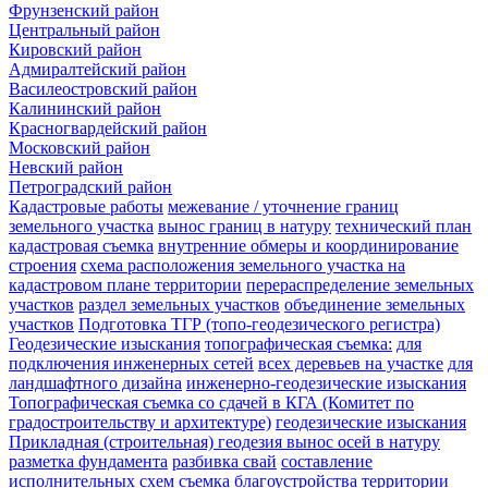
Фрунзенский район
Центральный район
Кировский район
Адмиралтейский район
Василеостровский район
Калининский район
Красногвардейский район
Московский район
Невский район
Петроградский район
Кадастровые работы
межевание / уточнение границ
земельного участка
вынос границ в натуру
технический план
кадастровая съемка
внутренние обмеры и координирование
строения
схема расположения земельного участка на
кадастровом плане территории
перераспределение земельных
участков
раздел земельных участков
объединение земельных
участков
Подготовка ТГР (топо-геодезического регистра)
Геодезические изыскания
топографическая съемка:
для
подключения инженерных сетей
всех деревьев на участке
для
ландшафтного дизайна
инженерно-геодезические изыскания
Топографическая съемка со сдачей в КГА (Комитет по
градостроительству и архитектуре)
геодезические изыскания
Прикладная (строительная) геодезия
вынос осей в натуру
разметка фундамента
разбивка свай
составление
исполнительных схем
съемка благоустройства территории