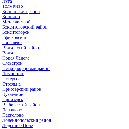
Луга
Толмачёво
Колпинский район
Колпино
Металлострой
Бокситогорский район
Бокситогорск
Ефимовский
Пикалёво
Волховский район
Волхов
Новая Ладога
Сясьстрой
Петродворцовый район
Ломоносов
Петергоф
Стрельна
Приозерский район
Кузнечное
Приозерск
Выборгский район
Левашово
Парголово
Лодейнопольский район
Лодейное Поле