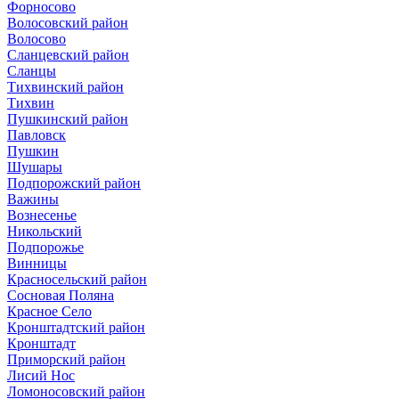
Форносово
Волосовский район
Волосово
Сланцевский район
Сланцы
Тихвинский район
Тихвин
Пушкинский район
Павловск
Пушкин
Шушары
Подпорожский район
Важины
Вознесенье
Никольский
Подпорожье
Винницы
Красносельский район
Сосновая Поляна
Красное Село
Кронштадтский район
Кронштадт
Приморский район
Лисий Нос
Ломоносовский район