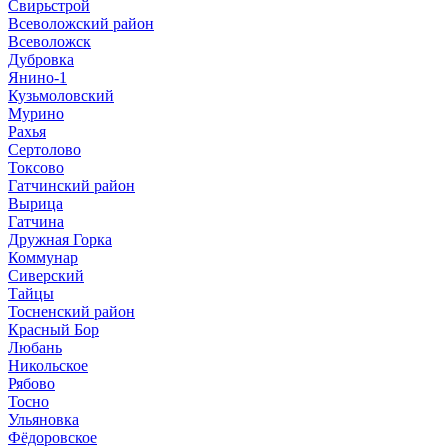
Свирьстрой
Всеволожский район
Всеволожск
Дубровка
Янино-1
Кузьмоловский
Мурино
Рахья
Сертолово
Токсово
Гатчинский район
Вырица
Гатчина
Дружная Горка
Коммунар
Сиверский
Тайцы
Тосненский район
Красный Бор
Любань
Никольское
Рябово
Тосно
Ульяновка
Фёдоровское