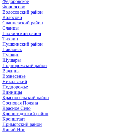
Фёдоровское
Форносово
Волосовский район
Волосово
Сланцевский район
Сланцы
Тихвинский район
Тихвин
Пушкинский район
Павловск
Пушкин
Шушары
Подпорожский район
Важины
Вознесенье
Никольский
Подпорожье
Винницы
Красносельский район
Сосновая Поляна
Красное Село
Кронштадтский район
Кронштадт
Приморский район
Лисий Нос