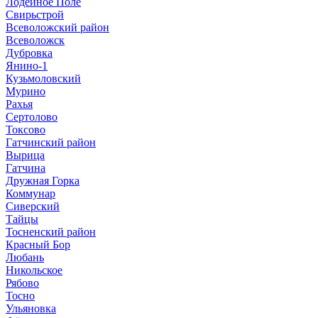
Лодейное Поле
Свирьстрой
Всеволожский район
Всеволожск
Дубровка
Янино-1
Кузьмоловский
Мурино
Рахья
Сертолово
Токсово
Гатчинский район
Вырица
Гатчина
Дружная Горка
Коммунар
Сиверский
Тайцы
Тосненский район
Красный Бор
Любань
Никольское
Рябово
Тосно
Ульяновка