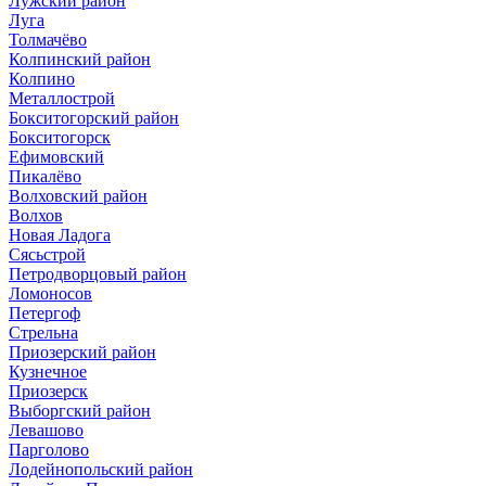
Лужский район
Луга
Толмачёво
Колпинский район
Колпино
Металлострой
Бокситогорский район
Бокситогорск
Ефимовский
Пикалёво
Волховский район
Волхов
Новая Ладога
Сясьстрой
Петродворцовый район
Ломоносов
Петергоф
Стрельна
Приозерский район
Кузнечное
Приозерск
Выборгский район
Левашово
Парголово
Лодейнопольский район