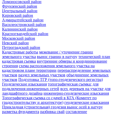
Ломоносовский район
Фрунзенский район
Центральный район
Кировский район
Адмиралтейский район
Василеостровский район
Калининский район
Красногвардейский район
Московский район
Невский район
Петроградский район
Кадастровые работы
межевание / уточнение границ
земельного участка
вынос границ в натуру
технический план
кадастровая съемка
внутренние обмеры и координирование
строения
схема расположения земельного участка на
кадастровом плане территории
перераспределение земельных
участков
раздел земельных участков
объединение земельных
участков
Подготовка ТГР (топо-геодезического регистра)
Геодезические изыскания
топографическая съемка:
для
подключения инженерных сетей
всех деревьев на участке
для
ландшафтного дизайна
инженерно-геодезические изыскания
Топографическая съемка со сдачей в КГА (Комитет по
градостроительству и архитектуре)
геодезические изыскания
Прикладная (строительная) геодезия
вынос осей в натуру
разметка фундамента
разбивка свай
составление