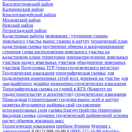
Василеостровский район
Калининский район
Красногвардейский район
Московский район
Невский район
Петроградский район
Кадастровые работы
межевание / уточнение границ
земельного участка
вынос границ в натуру
технический план
кадастровая съемка
внутренние обмеры и координирование
строения
схема расположения земельного участка на
кадастровом плане территории
перераспределение земельных
участков
раздел земельных участков
объединение земельных
участков
Подготовка ТГР (топо-геодезического регистра)
Геодезические изыскания
топографическая съемка:
для
подключения инженерных сетей
всех деревьев на участке
для
ландшафтного дизайна
инженерно-геодезические изыскания
Топографическая съемка со сдачей в КГА (Комитет по
градостроительству и архитектуре)
геодезические изыскания
Прикладная (строительная) геодезия
вынос осей в натуру
разметка фундамента
разбивка свай
составление
исполнительных схем
съемка благоустройства территории
фасадная съемка
создание геодезической разбивочной основы
расчет объемов земляных масс
Геологические изыскания
пробное бурение
бурение с
лабораторией
8 (812) 999-16-99
8 (800) 222-16-99
info@ku-