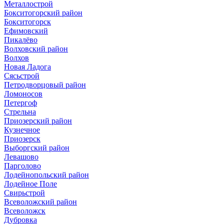
Металлострой
Бокситогорский район
Бокситогорск
Ефимовский
Пикалёво
Волховский район
Волхов
Новая Ладога
Сясьстрой
Петродворцовый район
Ломоносов
Петергоф
Стрельна
Приозерский район
Кузнечное
Приозерск
Выборгский район
Левашово
Парголово
Лодейнопольский район
Лодейное Поле
Свирьстрой
Всеволожский район
Всеволожск
Дубровка