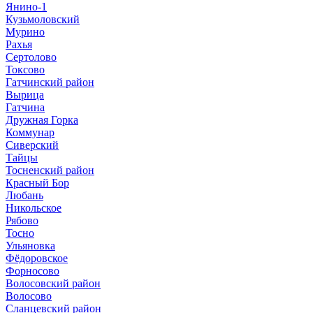
Янино-1
Кузьмоловский
Мурино
Рахья
Сертолово
Токсово
Гатчинский район
Вырица
Гатчина
Дружная Горка
Коммунар
Сиверский
Тайцы
Тосненский район
Красный Бор
Любань
Никольское
Рябово
Тосно
Ульяновка
Фёдоровское
Форносово
Волосовский район
Волосово
Сланцевский район