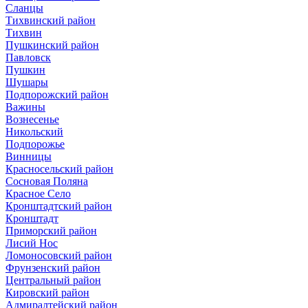
Сланцы
Тихвинский район
Тихвин
Пушкинский район
Павловск
Пушкин
Шушары
Подпорожский район
Важины
Вознесенье
Никольский
Подпорожье
Винницы
Красносельский район
Сосновая Поляна
Красное Село
Кронштадтский район
Кронштадт
Приморский район
Лисий Нос
Ломоносовский район
Фрунзенский район
Центральный район
Кировский район
Адмиралтейский район