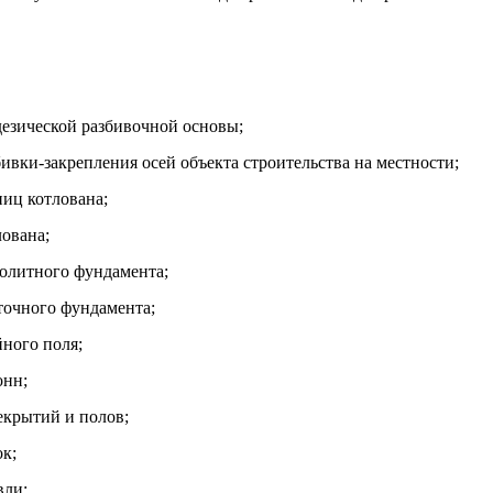
дезической разбивочной основы;
ивки-закрепления осей объекта строительства на местности;
ниц котлована;
лована;
олитного фундамента;
точного фундамента;
йного поля;
онн;
екрытий и полов;
ок;
вли;