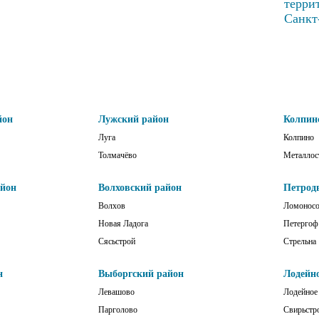
терри
Санкт
йон
Лужский район
Колпин
Луга
Колпино
Толмачёво
Металлос
айон
Волховский район
Петрод
Волхов
Ломонос
Новая Ладога
Петергоф
Сясьстрой
Стрельна
н
Выборгский район
Лодейн
Левашово
Лодейное
Парголово
Свирьстр