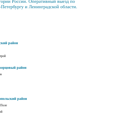
тории России. Оперативный выезд по
-Петербургу и Ленинградской области.
ский район
трой
ворцовый район
ов
опольский район
 Поле
ой