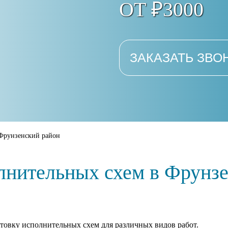
ОТ ₽3000
ЗАКАЗАТЬ ЗВО
Фрунзенский район
лнительных схем в Фрунз
товку исполнительных схем для различных видов работ.