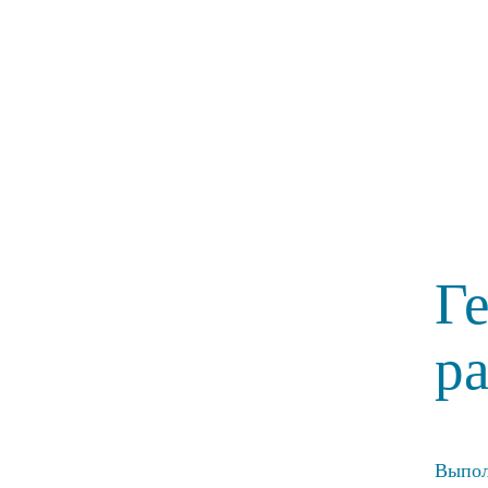
Г
р
Выпол