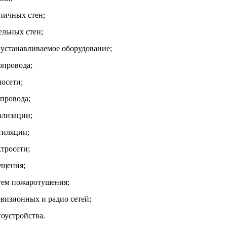
пичных стен;
ельных стен;
 устанавливаемое оборудование;
опровода;
лосети;
опровода;
ализации;
тиляции;
тросети;
ещения;
тем пожаротушения;
евизионных и радио сетей;
оустройства.