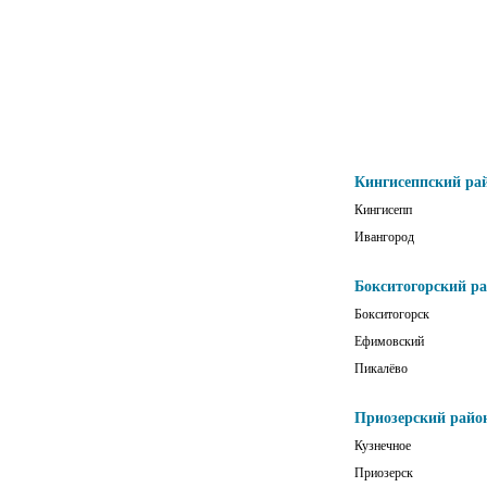
Кингисеппский ра
Кингисепп
Ивангород
Бокситогорский р
Бокситогорск
Ефимовский
Пикалёво
Приозерский райо
Кузнечное
Приозерск