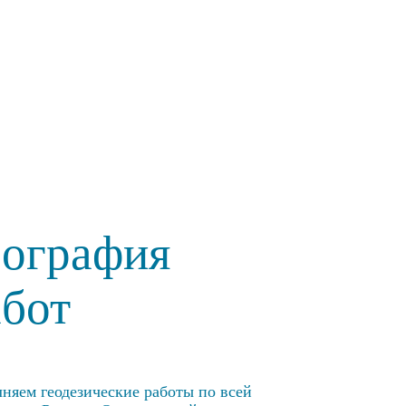
еография
абот
няем геодезические работы по всей