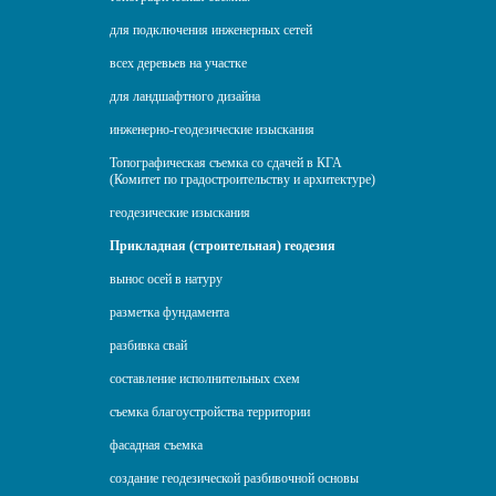
для подключения инженерных сетей
всех деревьев на участке
для ландшафтного дизайна
инженерно-геодезические изыскания
Топографическая съемка со сдачей в КГА
(Комитет по градостроительству и архитектуре)
геодезические изыскания
Прикладная (строительная) геодезия
вынос осей в натуру
разметка фундамента
разбивка свай
составление исполнительных схем
съемка благоустройства территории
фасадная съемка
создание геодезической разбивочной основы