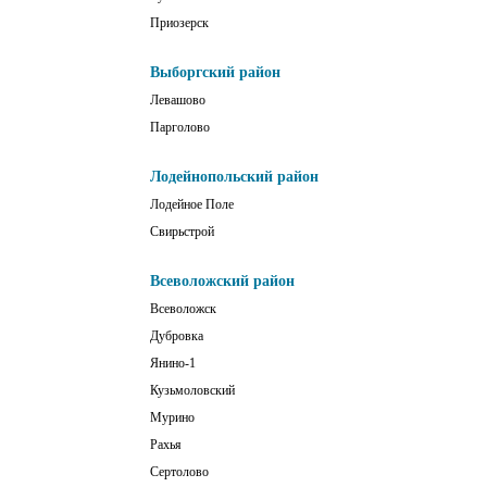
Приозерск
Выборгский район
Левашово
Парголово
Лодейнопольский район
Лодейное Поле
Свирьстрой
Всеволожский район
Всеволожск
Дубровка
Янино-1
Кузьмоловский
Мурино
Рахья
Сертолово