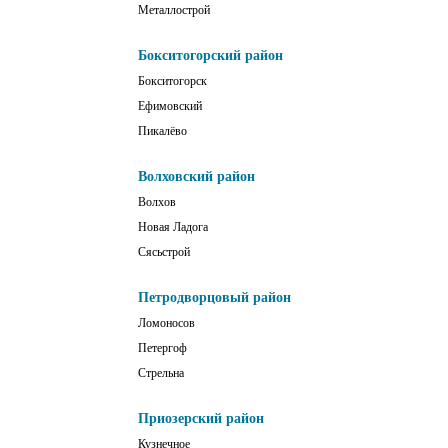
Металлострой
Бокситогорский район
Бокситогорск
Ефимовский
Пикалёво
Волховский район
Волхов
Новая Ладога
Сясьстрой
Петродворцовый район
Ломоносов
Петергоф
Стрельна
Приозерский район
Кузнечное