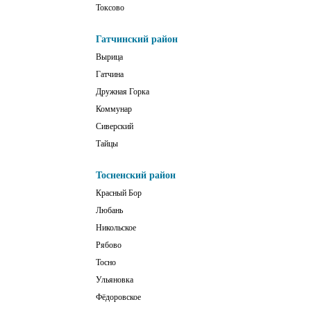
Токсово
Гатчинский район
Вырица
Гатчина
Дружная Горка
Коммунар
Сиверский
Тайцы
Тосненский район
Красный Бор
Любань
Никольское
Рябово
Тосно
Ульяновка
Фёдоровское