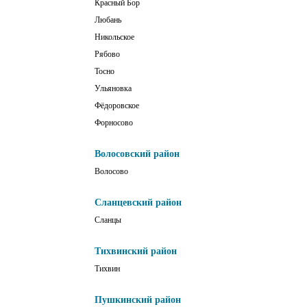
Красный Бор
Любань
Никольское
Рябово
Тосно
Ульяновка
Фёдоровское
Форносово
Волосовский район
Волосово
Сланцевский район
Сланцы
Тихвинский район
Тихвин
Пушкинский район