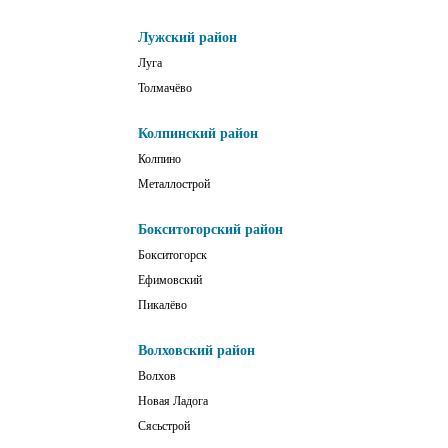
Лужский район
Луга
Толмачёво
Колпинский район
Колпино
Металлострой
Бокситогорский район
Бокситогорск
Ефимовский
Пикалёво
Волховский район
Волхов
Новая Ладога
Сясьстрой