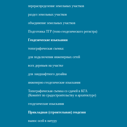
перераспределение земельных участков
раздел земельных участков
объединение земельных участков
Подготовка ТГР (топо-геодезического регистра)
Геодезические изыскания
топографическая съемка:
для подключения инженерных сетей
всех деревьев на участке
для ландшафтного дизайна
инженерно-геодезические изыскания
Топографическая съемка со сдачей в КГА
(Комитет по градостроительству и архитектуре)
геодезические изыскания
Прикладная (строительная) геодезия
вынос осей в натуру