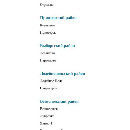
Стрельна
Приозерский район
Кузнечное
Приозерск
Выборгский район
Левашово
Парголово
Лодейнопольский район
Лодейное Поле
Свирьстрой
Всеволожский район
Всеволожск
Дубровка
Янино-1