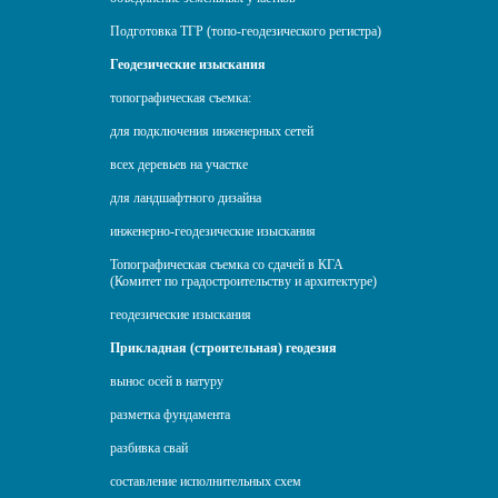
Подготовка ТГР (топо-геодезического регистра)
Геодезические изыскания
топографическая съемка:
для подключения инженерных сетей
всех деревьев на участке
для ландшафтного дизайна
инженерно-геодезические изыскания
Топографическая съемка со сдачей в КГА
(Комитет по градостроительству и архитектуре)
геодезические изыскания
Прикладная (строительная) геодезия
вынос осей в натуру
разметка фундамента
разбивка свай
составление исполнительных схем