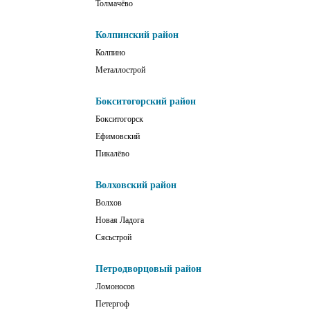
Толмачёво
Колпинский район
Колпино
Металлострой
Бокситогорский район
Бокситогорск
Ефимовский
Пикалёво
Волховский район
Волхов
Новая Ладога
Сясьстрой
Петродворцовый район
Ломоносов
Петергоф