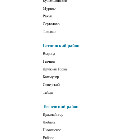
Кузьмоловский
Мурино
Рахья
Сертолово
Токсово
Гатчинский район
Вырица
Гатчина
Дружная Горка
Коммунар
Сиверский
Тайцы
Тосненский район
Красный Бор
Любань
Никольское
Рябово