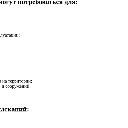
огут потребоваться для:
плуатации;
 на территории;
 и сооружений;
зысканий: